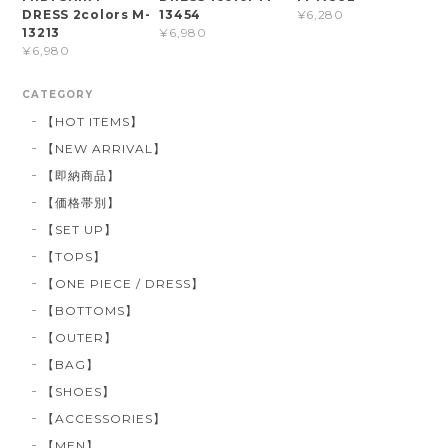
DRESS 2colors M-
13454
¥6,280
13213
¥6,980
¥6,980
CATEGORY
【HOT ITEMS】
【NEW ARRIVAL】
【即納商品】
【価格帯別】
【SET UP】
【TOPS】
【ONE PIECE / DRESS】
【BOTTOMS】
【OUTER】
【BAG】
【SHOES】
【ACCESSORIES】
【MEN】