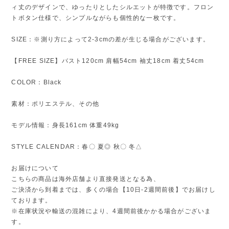
ィ丈のデザインで、ゆったりとしたシルエットが特徴です。フロン
トボタン仕様で、シンプルながらも個性的な一枚です。
SIZE：※測り方によって2-3cmの差が生じる場合がございます。
【FREE SIZE】バスト120cm 肩幅54cm 袖丈18cm 着丈54cm
COLOR：Black
素材：ポリエステル、その他
モデル情報：身長161cm 体重49kg
STYLE CALENDAR：春〇 夏◎ 秋〇 冬△
お届けについて
こちらの商品は海外店舗より直接発送となる為、
ご決済から到着までは、多くの場合【10日-2週間前後】でお届けし
ております。
※在庫状況や輸送の混雑により、4週間前後かかる場合がございま
す。