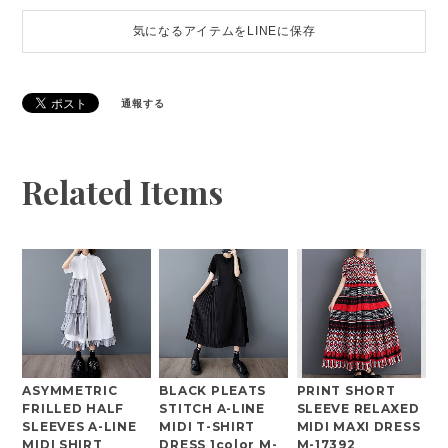
気になるアイテムをLINEに保存
通報する
Related Items
ASYMMETRIC
BLACK PLEATS
PRINT SHORT
FRILLED HALF
STITCH A-LINE
SLEEVE RELAXED
SLEEVES A-LINE
MIDI T-SHIRT
MIDI MAXI DRESS
MIDI SHIRT
DRESS 1color M-
M-17392