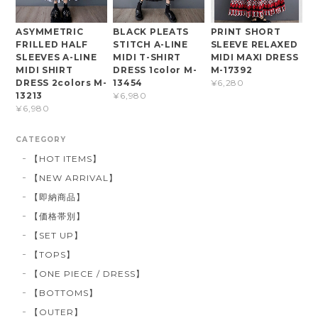
ASYMMETRIC
BLACK PLEATS
PRINT SHORT
FRILLED HALF
STITCH A-LINE
SLEEVE RELAXED
SLEEVES A-LINE
MIDI T-SHIRT
MIDI MAXI DRESS
MIDI SHIRT
DRESS 1color M-
M-17392
DRESS 2colors M-
13454
¥6,280
13213
¥6,980
¥6,980
CATEGORY
【HOT ITEMS】
【NEW ARRIVAL】
【即納商品】
【価格帯別】
【SET UP】
【TOPS】
【ONE PIECE / DRESS】
【BOTTOMS】
【OUTER】