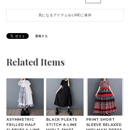
気になるアイテムをLINEに保存
通報する
Related Items
ASYMMETRIC
BLACK PLEATS
PRINT SHORT
FRILLED HALF
STITCH A-LINE
SLEEVE RELAXED
SLEEVES A-LINE
MIDI T-SHIRT
MIDI MAXI DRESS