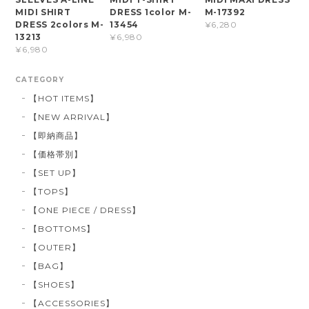
MIDI SHIRT
DRESS 1color M-
M-17392
DRESS 2colors M-
13454
¥6,280
13213
¥6,980
¥6,980
CATEGORY
【HOT ITEMS】
【NEW ARRIVAL】
【即納商品】
【価格帯別】
【SET UP】
【TOPS】
【ONE PIECE / DRESS】
【BOTTOMS】
【OUTER】
【BAG】
【SHOES】
【ACCESSORIES】