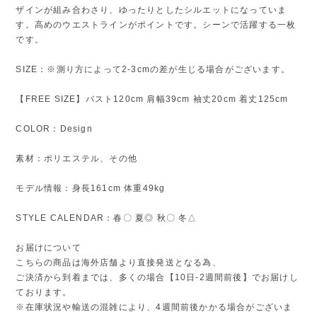
ザインが組み合わさり、ゆったりとしたシルエットになっていま
す。高めのウエストラインがポイントです。シーンで活躍する一枚
です。
SIZE：※測り方によって2-3cmの差が生じる場合がございます。
【FREE SIZE】バスト120cm 肩幅39cm 袖丈20cm 着丈125cm
COLOR：Design
素材：ポリエステル、その他
モデル情報：身長161cm 体重49kg
STYLE CALENDAR：春〇 夏◎ 秋〇 冬△
お届けについて
こちらの商品は海外店舗より直接発送となる為、
ご決済から到着までは、多くの場合【10日-2週間前後】でお届けし
ております。
※在庫状況や輸送の混雑により、4週間前後かかる場合がございま