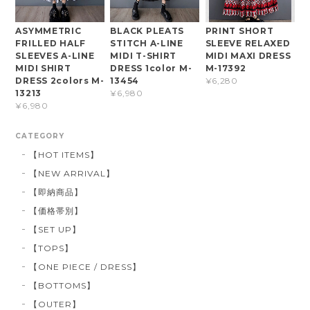
ASYMMETRIC
BLACK PLEATS
PRINT SHORT
FRILLED HALF
STITCH A-LINE
SLEEVE RELAXED
SLEEVES A-LINE
MIDI T-SHIRT
MIDI MAXI DRESS
MIDI SHIRT
DRESS 1color M-
M-17392
DRESS 2colors M-
13454
¥6,280
13213
¥6,980
¥6,980
CATEGORY
【HOT ITEMS】
【NEW ARRIVAL】
【即納商品】
【価格帯別】
【SET UP】
【TOPS】
【ONE PIECE / DRESS】
【BOTTOMS】
【OUTER】