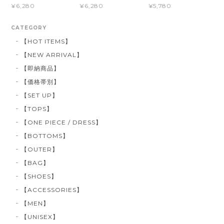
¥6,280
¥6,280
¥5,780
CATEGORY
【HOT ITEMS】
【NEW ARRIVAL】
【即納商品】
【価格帯別】
【SET UP】
【TOPS】
【ONE PIECE / DRESS】
【BOTTOMS】
【OUTER】
【BAG】
【SHOES】
【ACCESSORIES】
【MEN】
【UNISEX】