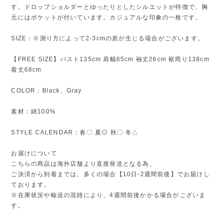
す。ドロップショルダーとゆったりとしたシルエットが特徴で、胸
元にはポケットが付いています。カジュアルな印象の一枚です。
SIZE：※測り方によって2-3cmの差が生じる場合がございます。
【FREE SIZE】バスト135cm 肩幅65cm 袖丈26cm 裾周り138cm
着丈68cm
COLOR：Black、Gray
素材：綿100%
STYLE CALENDAR：春〇 夏◎ 秋〇 冬△
お届けについて
こちらの商品は海外店舗より直接発送となる為、
ご決済から到着までは、多くの場合【10日-2週間前後】でお届けし
ております。
※在庫状況や輸送の混雑により、4週間前後かかる場合がございま
す。