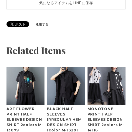
気になるアイテムをLINEに保存
通報する
Related Items
ART FLOWER
BLACK HALF
MONOTONE
PRINT HALF
SLEEVES
PRINT HALF
SLEEVES DESIGN
IRREGULAR HEM
SLEEVES DESIGN
SHIRT 2colors M-
DESIGN SHIRT
SHIRT 2colors M-
13079
1color M-13291
14116