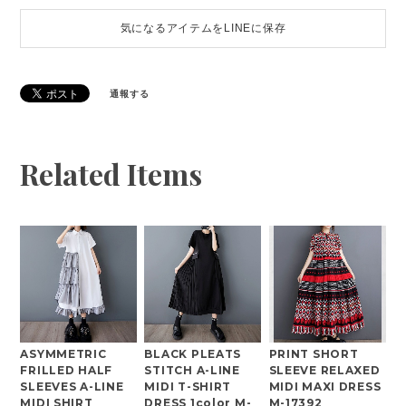
気になるアイテムをLINEに保存
通報する
Related Items
ASYMMETRIC
BLACK PLEATS
PRINT SHORT
FRILLED HALF
STITCH A-LINE
SLEEVE RELAXED
SLEEVES A-LINE
MIDI T-SHIRT
MIDI MAXI DRESS
MIDI SHIRT
DRESS 1color M-
M-17392