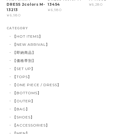
DRESS 2colors M-
13454
¥6,280
13213
¥6,980
¥6,980
CATEGORY
【HOT ITEMS】
【NEW ARRIVAL】
【即納商品】
【価格帯別】
【SET UP】
【TOPS】
【ONE PIECE / DRESS】
【BOTTOMS】
【OUTER】
【BAG】
【SHOES】
【ACCESSORIES】
【MEN】