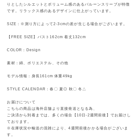
りとしたシルエットとボリューム感のあるバルーンスリーブが特徴
です。リラックス感のあるデザインに仕上がっています。
SIZE：※測り方によって2-3cmの差が生じる場合がございます。
【FREE SIZE】バスト162cm 着丈132cm
COLOR：Design
素材：綿、ポリエステル、その他
モデル情報：身長161cm 体重49kg
STYLE CALENDAR：春〇 夏◎ 秋〇 冬△
お届けについて
こちらの商品は海外店舗より直接発送となる為、
ご決済から到着までは、多くの場合【10日-2週間前後】でお届けし
ております。
※在庫状況や輸送の混雑により、4週間前後かかる場合がございま
す。