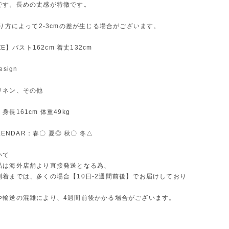
です。長めの丈感が特徴です。
測り方によって2-3cmの差が生じる場合がございます。
IZE】バスト162cm 着丈132cm
sign
リネン、その他
長161cm 体重49kg
ALENDAR：春〇 夏◎ 秋〇 冬△
いて
品は海外店舗より直接発送となる為、
到着までは、多くの場合【10日-2週間前後】でお届けしており
や輸送の混雑により、4週間前後かかる場合がございます。