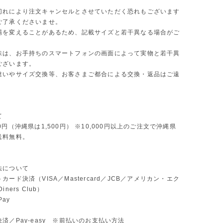
切れにより注文キャンセルとさせていただく恐れもございます
ご了承くださいませ。
場を変えることがあるため、記載サイズと若干異なる場合がご
味は、お手持ちのスマートフォンの画面によって実物と若干異
ございます。
違いやサイズ交換等、お客さまご都合による交換・返品はご遠
。
て
0円（沖縄県は1,500円） ※10,000円以上のご注文で沖縄県
送料無料。
法について
カード決済（VISA／Mastercard／JCB／アメリカン・エク
ners Club）
Pay
済／Pay-easy ※前払いのお支払い方法