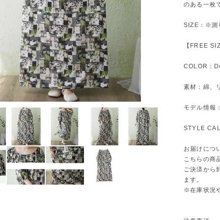
のある一枚
SIZE：※
【FREE S
COLOR：De
素材：綿、
モデル情報：身
STYLE C
お届けにつ
こちらの商
ご決済から
ます。
※在庫状況