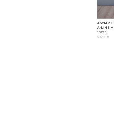
ASYMMET
A-LINE M
13213
¥6,980