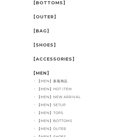
【BOTTOMS】
【OUTER】
【BAG】
【SHOES】
【ACCESSORIES】
【MEN】
【MEN】新着商品
【MEN】HOT ITEM
【MEN】NEW ARRIVAL
【MEN】SETUP
【MEN】TOPS
【MEN】BOTTOMS
【MEN】OUTER
【MEN】SHOES