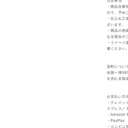
注意事項
・商品在庫
ので、予め
・仕入れ工
ざいます。
・商品の色
なる場合が
・イメージ
慮ください
送料につい
全国一律58
を含む全国
お支払い方
・クレジット
スプレス／ Di
・Amazon 
・PayPay
・コンビニ決