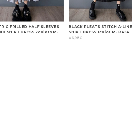
RIC FRILLED HALF SLEEVES
BLACK PLEATS STITCH A-LINE
IDI SHIRT DRESS 2colors M-
SHIRT DRESS 1color M-13454
¥6,980