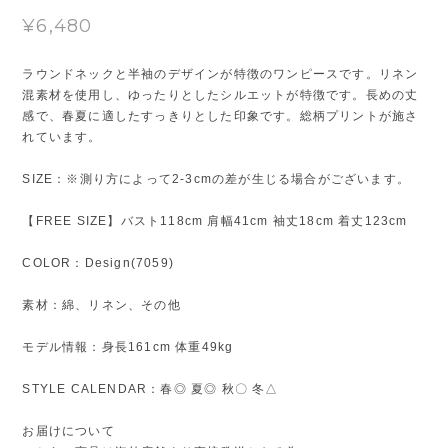
¥6,480
ラウンドネックと半袖のデザインが特徴のワンピースです。リネン
混素材を使用し、ゆったりとしたシルエットが特徴です。長めの丈
感で、春夏に適したすっきりとした印象です。総柄プリントが施さ
れています。
SIZE：※測り方によって2-3cmの差が生じる場合がございます。
【FREE SIZE】バスト118cm 肩幅41cm 袖丈18cm 着丈123cm
COLOR：Design(7059)
素材：綿、リネン、その他
モデル情報：身長161cm 体重49kg
STYLE CALENDAR：春◎ 夏◎ 秋〇 冬△
お届けについて