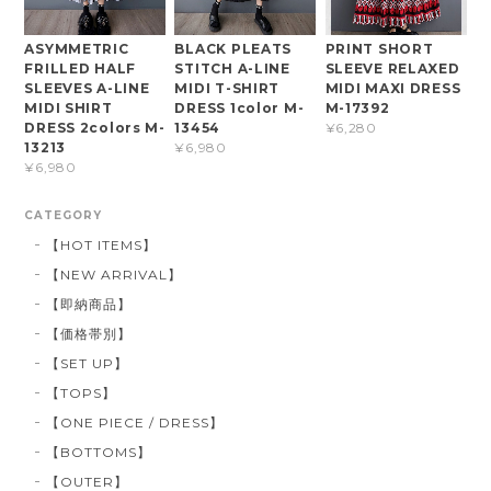
ASYMMETRIC
BLACK PLEATS
PRINT SHORT
FRILLED HALF
STITCH A-LINE
SLEEVE RELAXED
SLEEVES A-LINE
MIDI T-SHIRT
MIDI MAXI DRESS
MIDI SHIRT
DRESS 1color M-
M-17392
DRESS 2colors M-
13454
¥6,280
13213
¥6,980
¥6,980
CATEGORY
【HOT ITEMS】
【NEW ARRIVAL】
【即納商品】
【価格帯別】
【SET UP】
【TOPS】
【ONE PIECE / DRESS】
【BOTTOMS】
【OUTER】