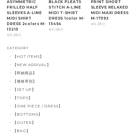
ASYMMETRIC
BLACK PLEATS
PRINT SHORT
FRILLED HALF
STITCH A-LINE
SLEEVE RELAXED
SLEEVES A-LINE
MIDI T-SHIRT
MIDI MAXI DRESS
MIDI SHIRT
DRESS 1color M-
M-17392
DRESS 2colors M-
13454
¥6,280
13213
¥6,980
¥6,980
CATEGORY
【HOT ITEMS】
【NEW ARRIVAL】
【即納商品】
【価格帯別】
【SET UP】
【TOPS】
【ONE PIECE / DRESS】
【BOTTOMS】
【OUTER】
【BAG】