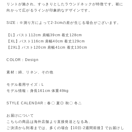
リントが施され、すっきりとしたラウンドネックが特徴です。裾に
向かって広がるラインが印象的なデザインです。
SIZE：※測り方によって2-3cmの差が生じる場合がございます。
【L】バスト112cm 肩幅39cm 着丈128cm
【XL】バスト116cm 肩幅40cm 着丈129cm
【2XL】バスト120cm 肩幅41cm 着丈130cm
COLOR：Design
素材：綿、リネン、その他
モデル着用サイズ：L
モデル情報：身長161cm 体重49kg
STYLE CALENDAR：春〇 夏◎ 秋〇 冬△
お届けについて
こちらの商品は海外店舗より直接発送となる為、
ご決済から到着までは、多くの場合【10日-2週間前後】でお届けし