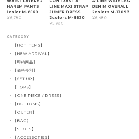
WAIST LAYERED
CONTRAST A-
A-LINE WIDE LEG
HAREM PANTS
LINE MAXI STRAP
DENIM OVERALL
1color M-8169
JUMER DRESS
2colors M-13097
2colors M-9620
¥6,780
¥6,480
¥5,980
CATEGORY
【HOT ITEMS】
【NEW ARRIVAL】
【即納商品】
【価格帯別】
【SET UP】
【TOPS】
【ONE PIECE / DRESS】
【BOTTOMS】
【OUTER】
【BAG】
【SHOES】
【ACCESSORIES】