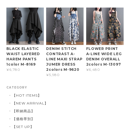
BLACK ELASTIC
DENIM STITCH
FLOWER PRINT
WAIST LAYERED
CONTRAST A-
A-LINE WIDE LEG
HAREM PANTS
LINE MAXI STRAP
DENIM OVERALL
1color M-8169
JUMER DRESS
2colors M-13097
2colors M-9620
¥6,780
¥6,480
¥5,980
CATEGORY
【HOT ITEMS】
【NEW ARRIVAL】
【即納商品】
【価格帯別】
【SET UP】