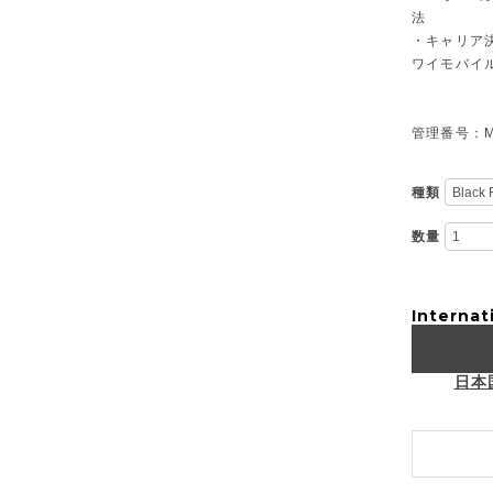
法
・キャリア決
ワイモバイ
管理番号：M-
種類
数量
Internat
日本