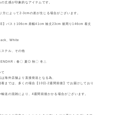
めの丈感が印象的なアイテムです。
測り方によって2-3cmの差が生じる場合がございます。
IZE】バスト106cm 肩幅41cm 袖丈23cm 裾周り146cm 着丈
ack、White
エステル、その他
ALENDAR：春〇 夏◎ 秋〇 冬△
いて
品は海外店舗より直接発送となる為、
到着までは、多くの場合【10日-2週間前後】でお届けしており
や輸送の混雑により、4週間前後かかる場合がございます。