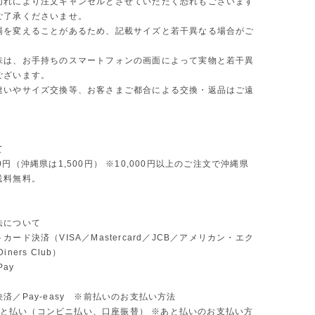
切れにより注文キャンセルとさせていただく恐れもございます
ご了承くださいませ。
場を変えることがあるため、記載サイズと若干異なる場合がご
味は、お手持ちのスマートフォンの画面によって実物と若干異
ございます。
違いやサイズ交換等、お客さまご都合による交換・返品はご遠
。
て
0円（沖縄県は1,500円） ※10,000円以上のご注文で沖縄県
送料無料。
法について
カード決済（VISA／Mastercard／JCB／アメリカン・エク
ners Club）
Pay
済／Pay-easy ※前払いのお支払い方法
D あと払い（コンビニ払い、口座振替） ※あと払いのお支払い方