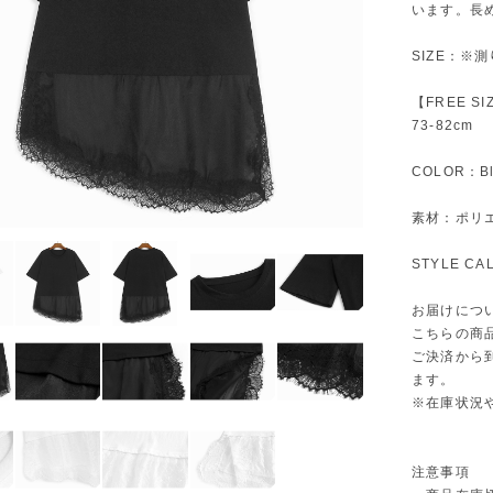
います。長
SIZE：※
【FREE S
73-82cm
COLOR：Bl
素材：ポリ
STYLE C
お届けにつ
こちらの商
ご決済から
ます。
※在庫状況
注意事項