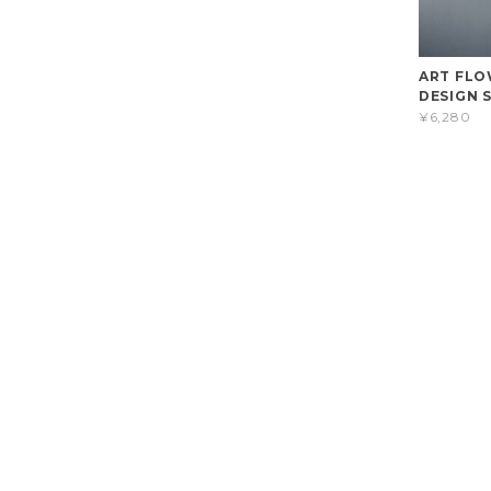
ART FLO
DESIGN S
¥6,280