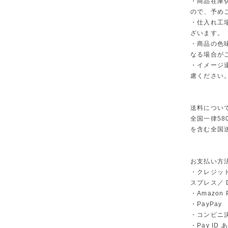
・商品在庫
ので、予め
・仕入れ工
ざいます。
・商品の色
なる場合が
・イメージ
慮ください
送料につい
全国一律58
を含む全国
お支払い方
・クレジット
スプレス／ Di
・Amazon 
・PayPay
・コンビニ決
・Pay I