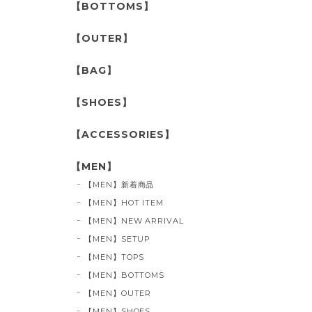
【BOTTOMS】
【OUTER】
【BAG】
【SHOES】
【ACCESSORIES】
【MEN】
【MEN】新着商品
【MEN】HOT ITEM
【MEN】NEW ARRIVAL
【MEN】SETUP
【MEN】TOPS
【MEN】BOTTOMS
【MEN】OUTER
【MEN】SHOES