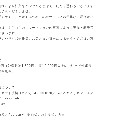
切れにより注文キャンセルとさせていただく恐れもございます
ご了承くださいませ。
場を変えることがあるため、記載サイズと若干異なる場合がご
味は、お手持ちのスマートフォンの画面によって実物と若干異
ございます。
違いやサイズ交換等、お客さまご都合による交換・返品はご遠
。
て
0円（沖縄県は1,500円） ※10,000円以上のご注文で沖縄県
送料無料。
法について
カード決済（VISA／Mastercard／JCB／アメリカン・エク
ners Club）
Pay
済／Pay-easy ※前払いのお支払い方法