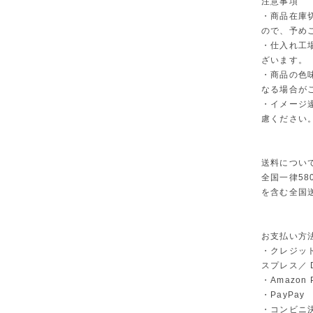
注意事項
・商品在庫
ので、予め
・仕入れ工
ざいます。
・商品の色
なる場合が
・イメージ
慮ください
送料につい
全国一律58
を含む全国
お支払い方
・クレジット
スプレス／ Di
・Amazon 
・PayPay
・コンビニ決