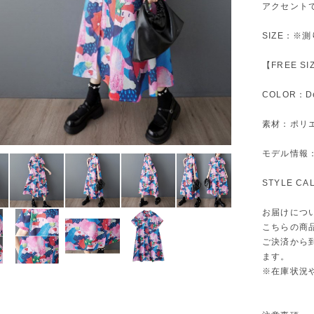
アクセント
SIZE：※
【FREE S
COLOR：De
素材：ポリエ
モデル情報：身
STYLE C
お届けにつ
こちらの商
ご決済から
ます。
※在庫状況