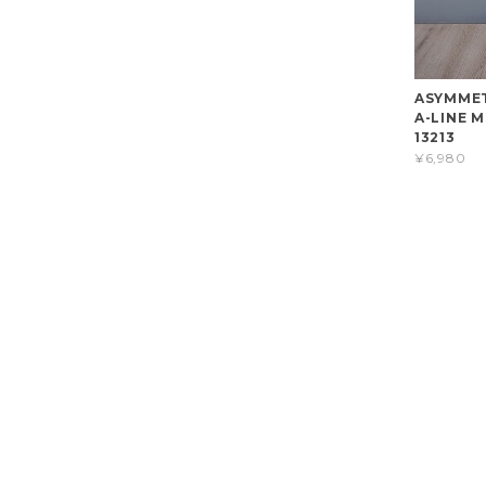
ASYMMET
A-LINE M
13213
¥6,980