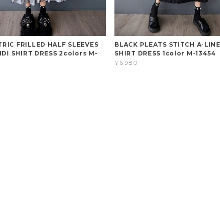
RIC FRILLED HALF SLEEVES
BLACK PLEATS STITCH A-LINE
IDI SHIRT DRESS 2colors M-
SHIRT DRESS 1color M-13454
¥6,980