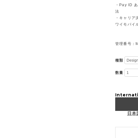
・Pay I
法
・キャリア決
ワイモバイ
管理番号：M-
種類
数量
Internat
日本