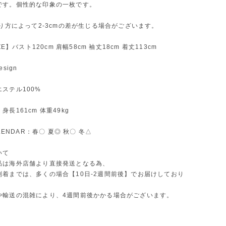
です。個性的な印象の一枚です。
測り方によって2-3cmの差が生じる場合がございます。
IZE】バスト120cm 肩幅58cm 袖丈18cm 着丈113cm
sign
ステル100%
長161cm 体重49kg
ALENDAR：春〇 夏◎ 秋〇 冬△
いて
品は海外店舗より直接発送となる為、
到着までは、多くの場合【10日-2週間前後】でお届けしており
や輸送の混雑により、4週間前後かかる場合がございます。