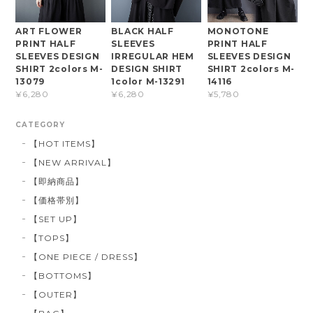
ART FLOWER
BLACK HALF
MONOTONE
PRINT HALF
SLEEVES
PRINT HALF
SLEEVES DESIGN
IRREGULAR HEM
SLEEVES DESIGN
SHIRT 2colors M-
DESIGN SHIRT
SHIRT 2colors M-
13079
1color M-13291
14116
¥6,280
¥6,280
¥5,780
CATEGORY
【HOT ITEMS】
【NEW ARRIVAL】
【即納商品】
【価格帯別】
【SET UP】
【TOPS】
【ONE PIECE / DRESS】
【BOTTOMS】
【OUTER】