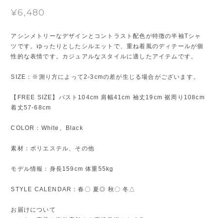
¥6,480
アシンメトリーなデザインとコントラスト配色が特徴の半袖Tシャ
ツです。ゆったりとしたシルエットで、重ね着風のディテールが個
性的な表情です。カジュアルなスタイルに適したアイテムです。
SIZE：※測り方によって2-3cmの差が生じる場合がございます。
【FREE SIZE】バスト104cm 肩幅41cm 袖丈19cm 裾周り108cm
着丈57-68cm
COLOR：White、Black
素材：ポリエステル、その他
モデル情報：身長159cm 体重55kg
STYLE CALENDAR：春〇 夏◎ 秋〇 冬△
お届けについて