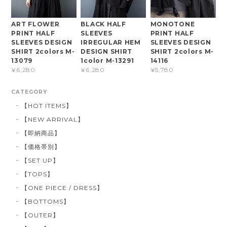
ART FLOWER
BLACK HALF
MONOTONE
PRINT HALF
SLEEVES
PRINT HALF
SLEEVES DESIGN
IRREGULAR HEM
SLEEVES DESIGN
SHIRT 2colors M-
DESIGN SHIRT
SHIRT 2colors M-
13079
1color M-13291
14116
¥6,280
¥6,280
¥5,780
CATEGORY
【HOT ITEMS】
【NEW ARRIVAL】
【即納商品】
【価格帯別】
【SET UP】
【TOPS】
【ONE PIECE / DRESS】
【BOTTOMS】
【OUTER】