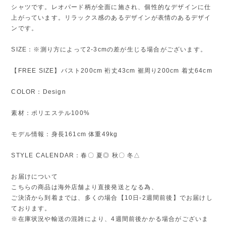
シャツです。レオパード柄が全面に施され、個性的なデザインに仕
上がっています。リラックス感のあるデザインが表情のあるデザイ
ンです。
SIZE：※測り方によって2-3cmの差が生じる場合がございます。
【FREE SIZE】バスト200cm 裄丈43cm 裾周り200cm 着丈64cm
COLOR：Design
素材：ポリエステル100%
モデル情報：身長161cm 体重49kg
STYLE CALENDAR：春〇 夏◎ 秋〇 冬△
お届けについて
こちらの商品は海外店舗より直接発送となる為、
ご決済から到着までは、多くの場合【10日-2週間前後】でお届けし
ております。
※在庫状況や輸送の混雑により、4週間前後かかる場合がございま