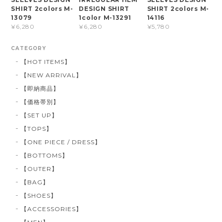
SHIRT 2colors M-
DESIGN SHIRT
SHIRT 2colors M-
13079
1color M-13291
14116
¥6,280
¥6,280
¥5,780
CATEGORY
【HOT ITEMS】
【NEW ARRIVAL】
【即納商品】
【価格帯別】
【SET UP】
【TOPS】
【ONE PIECE / DRESS】
【BOTTOMS】
【OUTER】
【BAG】
【SHOES】
【ACCESSORIES】