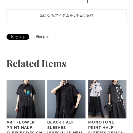
気になるアイテムをLINEに保存
通報する
Related Items
ART FLOWER
BLACK HALF
MONOTONE
PRINT HALF
SLEEVES
PRINT HALF
SLEEVES DESIGN
IRREGULAR HEM
SLEEVES DESIGN