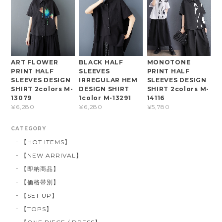
ART FLOWER
BLACK HALF
MONOTONE
PRINT HALF
SLEEVES
PRINT HALF
SLEEVES DESIGN
IRREGULAR HEM
SLEEVES DESIGN
SHIRT 2colors M-
DESIGN SHIRT
SHIRT 2colors M-
13079
1color M-13291
14116
¥6,280
¥6,280
¥5,780
CATEGORY
【HOT ITEMS】
【NEW ARRIVAL】
【即納商品】
【価格帯別】
【SET UP】
【TOPS】