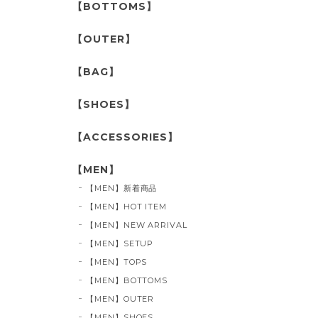
【BOTTOMS】
【OUTER】
【BAG】
【SHOES】
【ACCESSORIES】
【MEN】
【MEN】新着商品
【MEN】HOT ITEM
【MEN】NEW ARRIVAL
【MEN】SETUP
【MEN】TOPS
【MEN】BOTTOMS
【MEN】OUTER
【MEN】SHOES