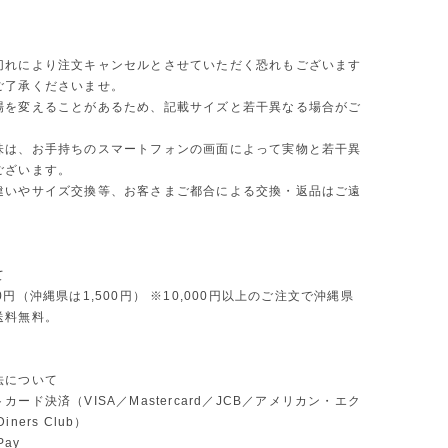
切れにより注文キャンセルとさせていただく恐れもございます
ご了承くださいませ。
場を変えることがあるため、記載サイズと若干異なる場合がご
味は、お手持ちのスマートフォンの画面によって実物と若干異
ございます。
違いやサイズ交換等、お客さまご都合による交換・返品はご遠
。
て
0円（沖縄県は1,500円） ※10,000円以上のご注文で沖縄県
送料無料。
法について
カード決済（VISA／Mastercard／JCB／アメリカン・エク
ners Club）
Pay