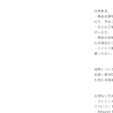
注意事項
・商品在庫
ので、予め
・仕入れ工
ざいます。
・商品の色
なる場合が
・イメージ
慮ください
送料につい
全国一律58
を含む全国
お支払い方
・クレジット
スプレス／ Di
・Amazon 