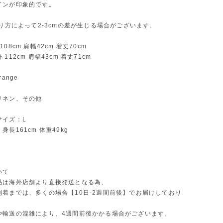
インが印象的です。
測り方によって2-3cmの差が生じる場合がございます。
08cm 肩幅42cm 着丈70cm
112cm 肩幅43cm 着丈71cm
ange
リネン、その他
サイズ：L
長161cm 体重49kg
いて
品は海外店舗より直接発送となる為、
到着までは、多くの場合【10日-2週間前後】でお届けしており
や輸送の混雑により、4週間前後かかる場合がございます。