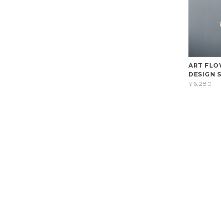
ART FLO
DESIGN S
¥6,280