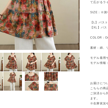
て広がるラ
SIZE：※
【L】バスト1
【XL】バスト
COLOR：Or
素材：綿、
モデル着用
モデル情報：身
お届けにつ
こちらの商
ご決済から
ます。
※在庫状況