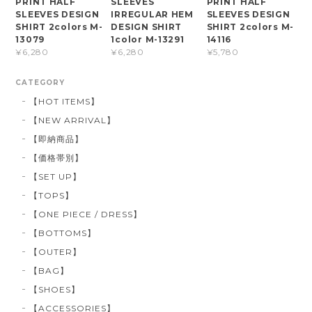
PRINT HALF
SLEEVES
PRINT HALF
SLEEVES DESIGN
IRREGULAR HEM
SLEEVES DESIGN
SHIRT 2colors M-
DESIGN SHIRT
SHIRT 2colors M-
13079
1color M-13291
14116
¥6,280
¥6,280
¥5,780
CATEGORY
【HOT ITEMS】
【NEW ARRIVAL】
【即納商品】
【価格帯別】
【SET UP】
【TOPS】
【ONE PIECE / DRESS】
【BOTTOMS】
【OUTER】
【BAG】
【SHOES】
【ACCESSORIES】