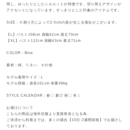
用し、ゆったりとしたシルエットが特徴です。切り替えデザインが
アクセントになっています。すっきりとした印象のアイテムです。
SIZE：※測り方によって2-3cmの差が生じる場合がございます。
【L】バスト108cm 肩幅42cm 着丈70cm
【XL】バスト112cm 肩幅43cm 着丈71cm
COLOR：Blue
素材：綿、リネン、その他
モデル着用サイズ：L
モデル情報：身長161cm 体重49kg
STYLE CALENDAR：春〇 夏◎ 秋〇 冬△
お届けについて
こちらの商品は海外店舗より直接発送となる為、
ご決済から到着までは、多くの場合【10日-2週間前後】でお届けし
ております。