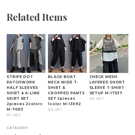
Related Items
STRIPE DOT
BLACK BOAT
CHECK MESH
PATCHWORK
NECK WIDE T-
LAYERED SHORT
HALF SLEEVES
SHIRT &
SLEEVE T-SHIRT
SHIRT & A-LINE
CROPPED PANTS
SETUP M-17537
SKIRT SET
SET 2pieces
¥6,480
2pieces 2colors
1color M-13092
M-7063
¥6,280
¥7,480
CATEGORY