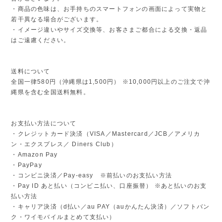
・商品の色味は、お手持ちのスマートフォンの画面によって実物と
若干異なる場合がございます。
・イメージ違いやサイズ交換等、お客さまご都合による交換・返品
はご遠慮ください。
送料について
全国一律580円（沖縄県は1,500円） ※10,000円以上のご注文で沖
縄県を含む全国送料無料。
お支払い方法について
・クレジットカード決済（VISA／Mastercard／JCB／アメリカ
ン・エクスプレス／ Diners Club）
・Amazon Pay
・PayPay
・コンビニ決済／Pay-easy ※前払いのお支払い方法
・Pay ID あと払い（コンビニ払い、口座振替） ※あと払いのお支
払い方法
・キャリア決済（d払い／au PAY（auかんたん決済）／ソフトバン
ク・ワイモバイルまとめて支払い）