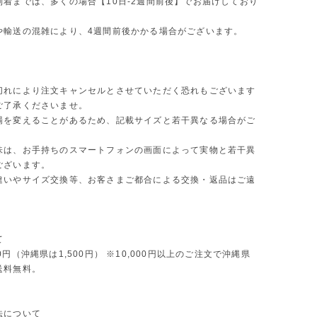
到着までは、多くの場合【10日-2週間前後】でお届けしており
や輸送の混雑により、4週間前後かかる場合がございます。
切れにより注文キャンセルとさせていただく恐れもございます
ご了承くださいませ。
場を変えることがあるため、記載サイズと若干異なる場合がご
味は、お手持ちのスマートフォンの画面によって実物と若干異
ございます。
違いやサイズ交換等、お客さまご都合による交換・返品はご遠
。
て
0円（沖縄県は1,500円） ※10,000円以上のご注文で沖縄県
送料無料。
法について