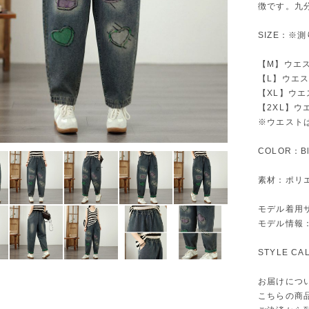
徴です。九
SIZE：※
【M】ウエスト
【L】ウエスト
【XL】ウエス
【2XL】ウエ
※ウエスト
COLOR：Bl
素材：ポリ
モデル着用
モデル情報：身
STYLE C
お届けにつ
こちらの商