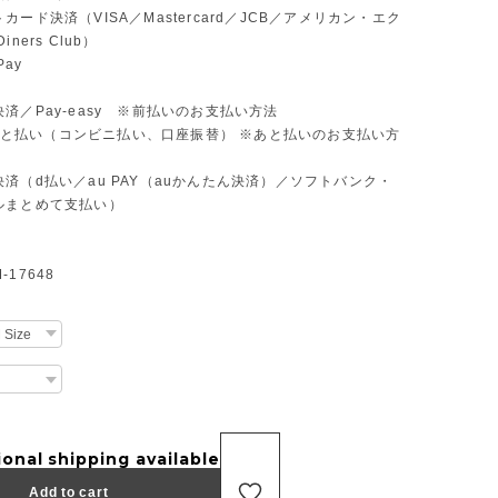
カード決済（VISA／Mastercard／JCB／アメリカン・エク
ners Club）
Pay
済／Pay-easy ※前払いのお支払い方法
D あと払い（コンビニ払い、口座振替） ※あと払いのお支払い方
済（d払い／au PAY（auかんたん決済）／ソフトバンク・
ルまとめて支払い）
17648
ional shipping available
Add to cart