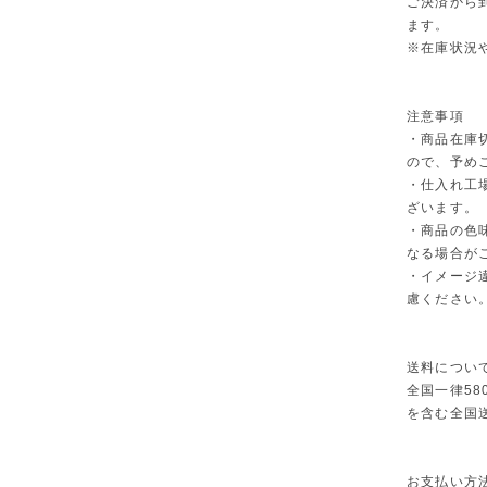
ご決済から
ます。
※在庫状況
注意事項
・商品在庫
ので、予め
・仕入れ工
ざいます。
・商品の色
なる場合が
・イメージ
慮ください
送料につい
全国一律58
を含む全国
お支払い方