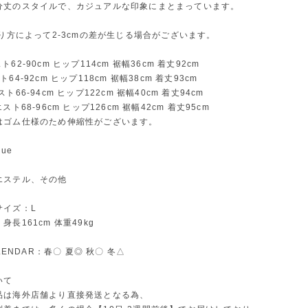
分丈のスタイルで、カジュアルな印象にまとまっています。
測り方によって2-3cmの差が生じる場合がございます。
62-90cm ヒップ114cm 裾幅36cm 着丈92cm
64-92cm ヒップ118cm 裾幅38cm 着丈93cm
ト66-94cm ヒップ122cm 裾幅40cm 着丈94cm
スト68-96cm ヒップ126cm 裾幅42cm 着丈95cm
はゴム仕様のため伸縮性がございます。
ue
エステル、その他
サイズ：L
長161cm 体重49kg
ALENDAR：春〇 夏◎ 秋〇 冬△
いて
品は海外店舗より直接発送となる為、