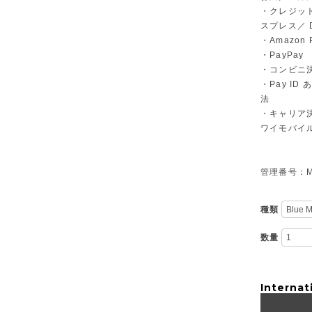
・クレジット
スプレス／ Di
・Amazon 
・PayPay
・コンビニ決
・Pay I
法
・キャリア決
ワイモバイ
管理番号：M-
種類
数量
Internat