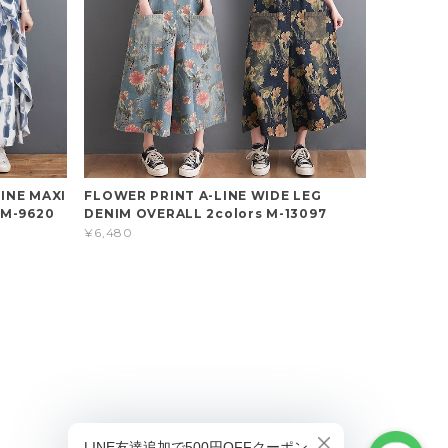
INE MAXI
FLOWER PRINT A-LINE WIDE LEG
 M-9620
DENIM OVERALL 2colors M-13097
¥6,480