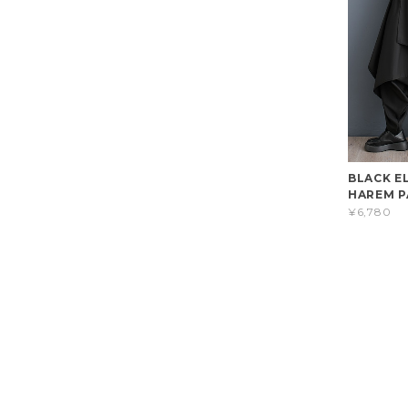
BLACK E
HAREM P
¥6,780