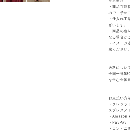
注意事項
・商品在庫
ので、予め
・仕入れ工
ざいます。
・商品の色
なる場合が
・イメージ
慮ください
送料につい
全国一律58
を含む全国
お支払い方
・クレジット
スプレス／ Di
・Amazon 
・PayPay
・コンビニ決