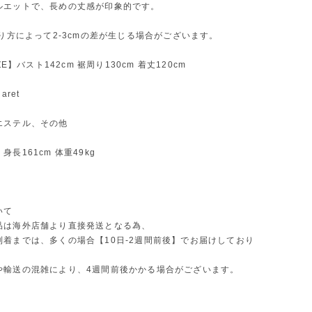
ルエットで、長めの丈感が印象的です。
測り方によって2-3cmの差が生じる場合がございます。
IZE】バスト142cm 裾周り130cm 着丈120cm
aret
エステル、その他
長161cm 体重49kg
いて
品は海外店舗より直接発送となる為、
到着までは、多くの場合【10日-2週間前後】でお届けしており
や輸送の混雑により、4週間前後かかる場合がございます。