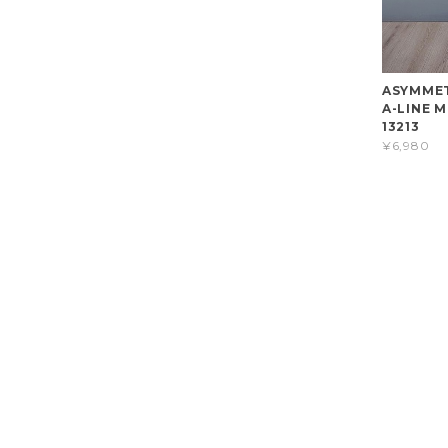
ASYMMET
A-LINE M
13213
¥6,980