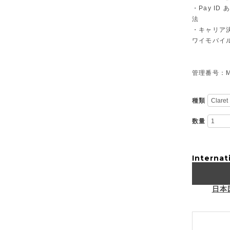
・Pay I
法
・キャリア決
ワイモバイ
管理番号：M-
種類
数量
Internat
日本