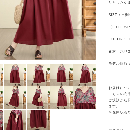
りとしたシ
SIZE：※
【FREE S
COLOR：Cl
素材：ポリ
モデル情報：身
お届けにつ
こちらの商
ご決済から
ます。
※在庫状況