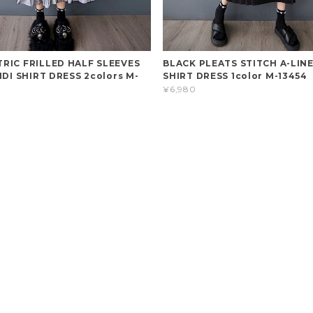
RIC FRILLED HALF SLEEVES
BLACK PLEATS STITCH A-LINE
IDI SHIRT DRESS 2colors M-
SHIRT DRESS 1color M-13454
¥6,980