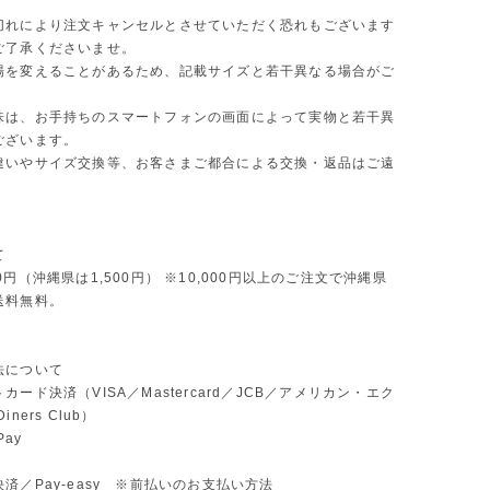
切れにより注文キャンセルとさせていただく恐れもございます
ご了承くださいませ。
場を変えることがあるため、記載サイズと若干異なる場合がご
味は、お手持ちのスマートフォンの画面によって実物と若干異
ございます。
違いやサイズ交換等、お客さまご都合による交換・返品はご遠
。
て
0円（沖縄県は1,500円） ※10,000円以上のご注文で沖縄県
送料無料。
法について
カード決済（VISA／Mastercard／JCB／アメリカン・エク
ners Club）
Pay
済／Pay-easy ※前払いのお支払い方法