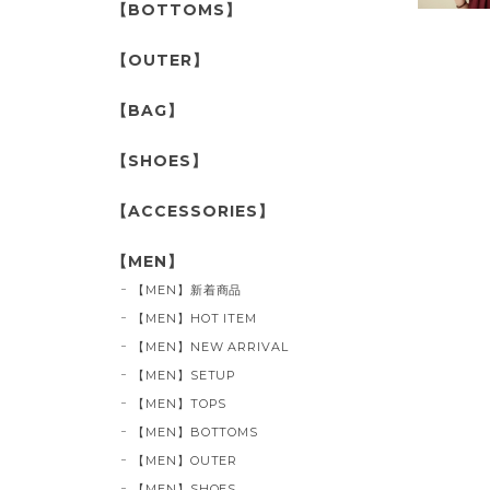
【BOTTOMS】
【OUTER】
【BAG】
【SHOES】
【ACCESSORIES】
【MEN】
【MEN】新着商品
【MEN】HOT ITEM
【MEN】NEW ARRIVAL
【MEN】SETUP
【MEN】TOPS
【MEN】BOTTOMS
【MEN】OUTER
【MEN】SHOES