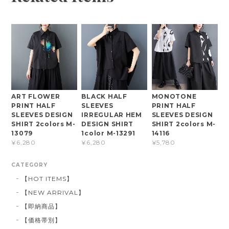
ART FLOWER
BLACK HALF
MONOTONE
PRINT HALF
SLEEVES
PRINT HALF
SLEEVES DESIGN
IRREGULAR HEM
SLEEVES DESIGN
SHIRT 2colors M-
DESIGN SHIRT
SHIRT 2colors M-
13079
1color M-13291
14116
¥6,280
¥6,280
¥5,780
CATEGORY
【HOT ITEMS】
【NEW ARRIVAL】
【即納商品】
【価格帯別】