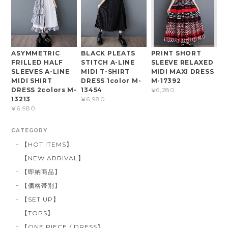
ASYMMETRIC
BLACK PLEATS
PRINT SHORT
FRILLED HALF
STITCH A-LINE
SLEEVE RELAXED
SLEEVES A-LINE
MIDI T-SHIRT
MIDI MAXI DRESS
MIDI SHIRT
DRESS 1color M-
M-17392
DRESS 2colors M-
13454
¥6,280
13213
¥6,980
¥6,980
CATEGORY
【HOT ITEMS】
【NEW ARRIVAL】
【即納商品】
【価格帯別】
【SET UP】
【TOPS】
【ONE PIECE / DRESS】