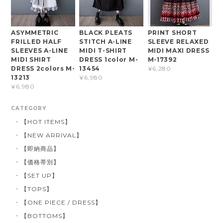
ASYMMETRIC
BLACK PLEATS
PRINT SHORT
FRILLED HALF
STITCH A-LINE
SLEEVE RELAXED
SLEEVES A-LINE
MIDI T-SHIRT
MIDI MAXI DRESS
MIDI SHIRT
DRESS 1color M-
M-17392
DRESS 2colors M-
13454
¥6,280
13213
¥6,980
¥6,980
CATEGORY
【HOT ITEMS】
【NEW ARRIVAL】
【即納商品】
【価格帯別】
【SET UP】
【TOPS】
【ONE PIECE / DRESS】
【BOTTOMS】