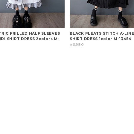
RIC FRILLED HALF SLEEVES
BLACK PLEATS STITCH A-LINE
IDI SHIRT DRESS 2colors M-
SHIRT DRESS 1color M-13454
¥6,980