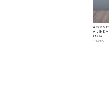
ASYMMET
A-LINE M
13213
¥6,980