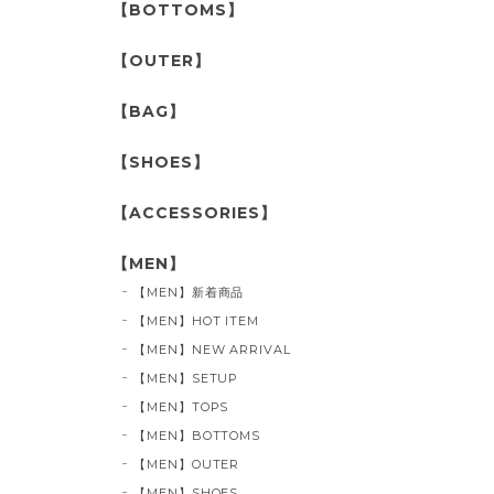
【BOTTOMS】
【OUTER】
【BAG】
【SHOES】
【ACCESSORIES】
【MEN】
【MEN】新着商品
【MEN】HOT ITEM
【MEN】NEW ARRIVAL
【MEN】SETUP
【MEN】TOPS
【MEN】BOTTOMS
【MEN】OUTER
【MEN】SHOES