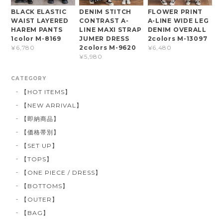
BLACK ELASTIC
DENIM STITCH
FLOWER PRINT
WAIST LAYERED
CONTRAST A-
A-LINE WIDE LEG
HAREM PANTS
LINE MAXI STRAP
DENIM OVERALL
1color M-8169
JUMER DRESS
2colors M-13097
2colors M-9620
¥6,780
¥6,480
¥5,980
CATEGORY
【HOT ITEMS】
【NEW ARRIVAL】
【即納商品】
【価格帯別】
【SET UP】
【TOPS】
【ONE PIECE / DRESS】
【BOTTOMS】
【OUTER】
【BAG】