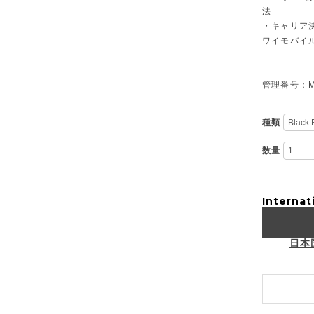
法
・キャリア決
ワイモバイ
管理番号：M-
種類
数量
Internat
日本