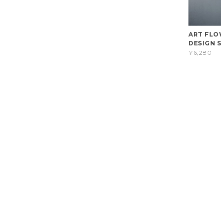
ART FLO
DESIGN S
¥6,280