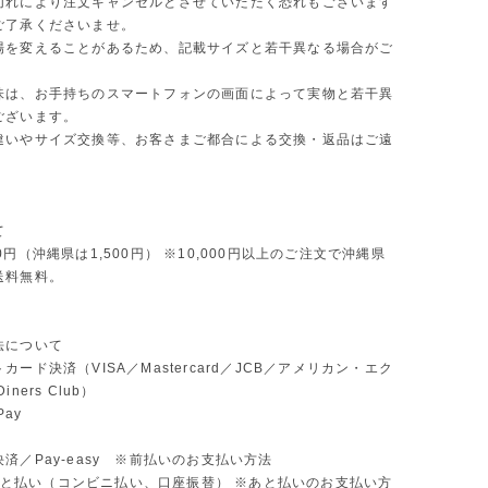
切れにより注文キャンセルとさせていただく恐れもございます
ご了承くださいませ。
場を変えることがあるため、記載サイズと若干異なる場合がご
味は、お手持ちのスマートフォンの画面によって実物と若干異
ございます。
違いやサイズ交換等、お客さまご都合による交換・返品はご遠
。
て
0円（沖縄県は1,500円） ※10,000円以上のご注文で沖縄県
送料無料。
法について
カード決済（VISA／Mastercard／JCB／アメリカン・エク
ners Club）
Pay
済／Pay-easy ※前払いのお支払い方法
D あと払い（コンビニ払い、口座振替） ※あと払いのお支払い方