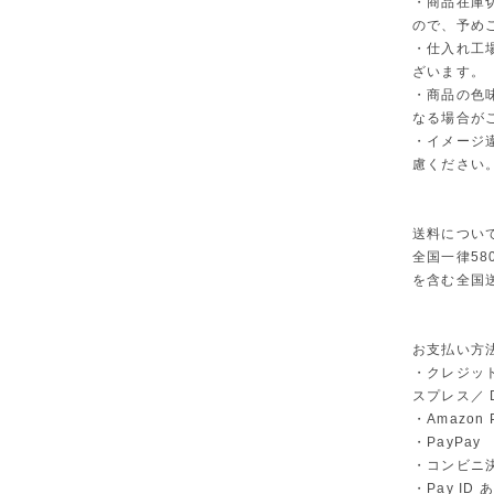
・商品在庫
ので、予め
・仕入れ工
ざいます。
・商品の色
なる場合が
・イメージ
慮ください
送料につい
全国一律58
を含む全国
お支払い方
・クレジット
スプレス／ Di
・Amazon 
・PayPay
・コンビニ決
・Pay I