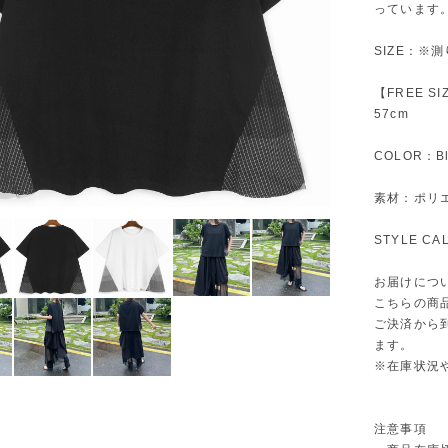
っています
SIZE：※
【FREE S
57cm
COLOR：Bl
素材：ポリ
STYLE C
お届けにつ
こちらの商
ご決済から
ます。
※在庫状況
注意事項