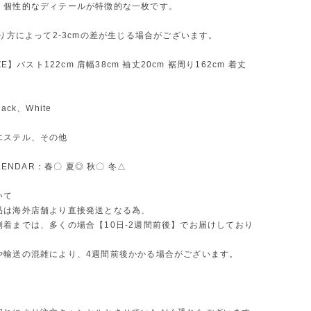
。個性的なディテールが特徴的な一枚です。
測り方によって2-3cmの差が生じる場合がございます。
IZE】バスト122cm 肩幅38cm 袖丈20cm 裾周り162cm 着丈
ack、White
エステル、その他
ALENDAR：春〇 夏◎ 秋〇 冬△
いて
品は海外店舗より直接発送となる為、
到着までは、多くの場合【10日-2週間前後】でお届けしており
や輸送の混雑により、4週間前後かかる場合がございます。