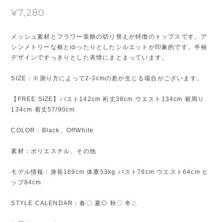
¥7,280
メッシュ素材とフラワー装飾の切り替えが特徴のトップスです。ア
シンメトリーな裾とゆったりとしたシルエットが印象的です。半袖
デザインですっきりとした表情にまとまっています。
SIZE：※測り方によって2-3cmの差が生じる場合がございます。
【FREE SIZE】バスト142cm 裄丈38cm ウエスト134cm 裾周り
134cm 着丈57/90cm
COLOR：Black、OffWhite
素材：ポリエステル、その他
モデル情報：身長169cm 体重53kg バスト78cm ウエスト64cm ヒ
ップ84cm
STYLE CALENDAR：春〇 夏◎ 秋〇 冬△