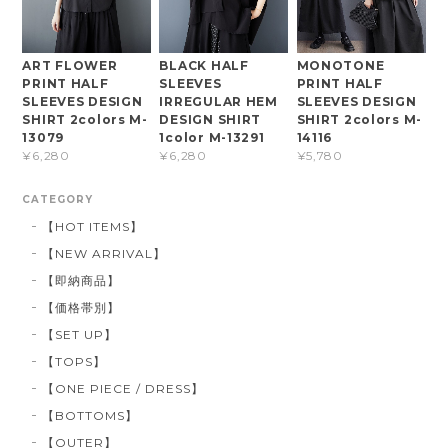
ART FLOWER
BLACK HALF
MONOTONE
PRINT HALF
SLEEVES
PRINT HALF
SLEEVES DESIGN
IRREGULAR HEM
SLEEVES DESIGN
SHIRT 2colors M-
DESIGN SHIRT
SHIRT 2colors M-
13079
1color M-13291
14116
¥6,280
¥6,280
¥5,780
CATEGORY
【HOT ITEMS】
【NEW ARRIVAL】
【即納商品】
【価格帯別】
【SET UP】
【TOPS】
【ONE PIECE / DRESS】
【BOTTOMS】
【OUTER】