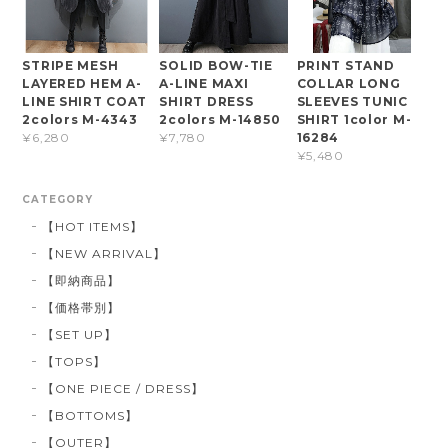
STRIPE MESH
SOLID BOW-TIE
PRINT STAND
LAYERED HEM A-
A-LINE MAXI
COLLAR LONG
LINE SHIRT COAT
SHIRT DRESS
SLEEVES TUNIC
2colors M-4343
2colors M-14850
SHIRT 1color M-
16284
¥6,280
¥7,780
¥5,480
CATEGORY
【HOT ITEMS】
【NEW ARRIVAL】
【即納商品】
【価格帯別】
【SET UP】
【TOPS】
【ONE PIECE / DRESS】
【BOTTOMS】
【OUTER】