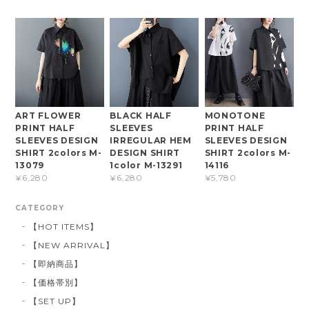
ART FLOWER
BLACK HALF
MONOTONE
PRINT HALF
SLEEVES
PRINT HALF
SLEEVES DESIGN
IRREGULAR HEM
SLEEVES DESIGN
SHIRT 2colors M-
DESIGN SHIRT
SHIRT 2colors M-
13079
1color M-13291
14116
¥6,280
¥6,280
¥5,780
CATEGORY
【HOT ITEMS】
【NEW ARRIVAL】
【即納商品】
【価格帯別】
【SET UP】