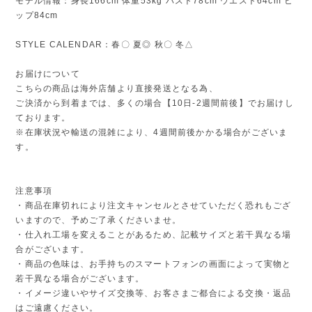
モデル情報：身長166cm 体重53kg バスト78cm ウエスト64cm ヒ
ップ84cm
STYLE CALENDAR：春〇 夏◎ 秋〇 冬△
お届けについて
こちらの商品は海外店舗より直接発送となる為、
ご決済から到着までは、多くの場合【10日-2週間前後】でお届けし
ております。
※在庫状況や輸送の混雑により、4週間前後かかる場合がございま
す。
注意事項
・商品在庫切れにより注文キャンセルとさせていただく恐れもござ
いますので、予めご了承くださいませ。
・仕入れ工場を変えることがあるため、記載サイズと若干異なる場
合がございます。
・商品の色味は、お手持ちのスマートフォンの画面によって実物と
若干異なる場合がございます。
・イメージ違いやサイズ交換等、お客さまご都合による交換・返品
はご遠慮ください。