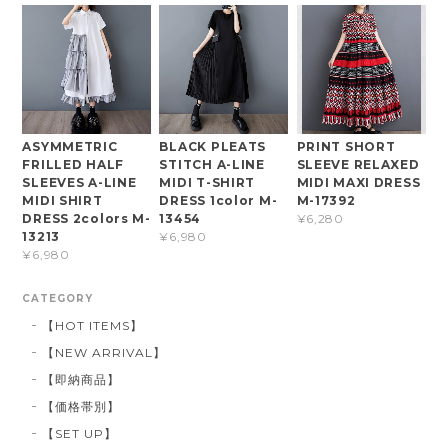
ASYMMETRIC
BLACK PLEATS
PRINT SHORT
FRILLED HALF
STITCH A-LINE
SLEEVE RELAXED
SLEEVES A-LINE
MIDI T-SHIRT
MIDI MAXI DRESS
MIDI SHIRT
DRESS 1color M-
M-17392
DRESS 2colors M-
13454
¥6,280
13213
¥6,980
¥6,980
CATEGORY
【HOT ITEMS】
【NEW ARRIVAL】
【即納商品】
【価格帯別】
【SET UP】