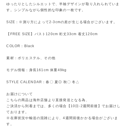
ゆったりとしたシルエットで、半袖デザインが取り入れられていま
す。シンプルながら個性的な印象の一枚です。
SIZE：※測り方によって2-3cmの差が生じる場合がございます。
【FREE SIZE】バスト120cm 裄丈33cm 着丈120cm
COLOR：Black
素材：ポリエステル、その他
モデル情報：身長161cm 体重49kg
STYLE CALENDAR：春〇 夏◎ 秋〇 冬△
お届けについて
こちらの商品は海外店舗より直接発送となる為、
ご決済から到着までは、多くの場合【10日-2週間前後】でお届けし
ております。
※在庫状況や輸送の混雑により、4週間前後かかる場合がございま
す。