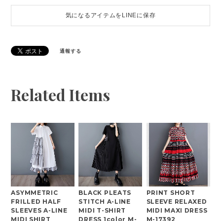
気になるアイテムをLINEに保存
通報する
Related Items
ASYMMETRIC
BLACK PLEATS
PRINT SHORT
FRILLED HALF
STITCH A-LINE
SLEEVE RELAXED
SLEEVES A-LINE
MIDI T-SHIRT
MIDI MAXI DRESS
MIDI SHIRT
DRESS 1color M-
M-17392