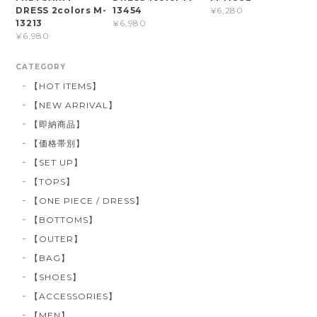
DRESS 2colors M-
13454
¥6,280
13213
¥6,980
¥6,980
CATEGORY
【HOT ITEMS】
【NEW ARRIVAL】
【即納商品】
【価格帯別】
【SET UP】
【TOPS】
【ONE PIECE / DRESS】
【BOTTOMS】
【OUTER】
【BAG】
【SHOES】
【ACCESSORIES】
【MEN】