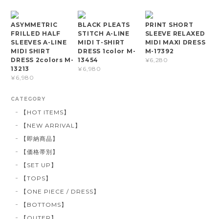
ASYMMETRIC
BLACK PLEATS
PRINT SHORT
FRILLED HALF
STITCH A-LINE
SLEEVE RELAXED
SLEEVES A-LINE
MIDI T-SHIRT
MIDI MAXI DRESS
MIDI SHIRT
DRESS 1color M-
M-17392
DRESS 2colors M-
13454
¥6,280
13213
¥6,980
¥6,980
CATEGORY
【HOT ITEMS】
【NEW ARRIVAL】
【即納商品】
【価格帯別】
【SET UP】
【TOPS】
【ONE PIECE / DRESS】
【BOTTOMS】
【OUTER】