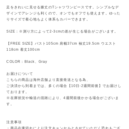
足をきれいに見せる膝丈のTシャツワンピースです。シンプルなデ
ザインでアレンジも利くので、オンでもオフでも使えます。ゆった
りサイズで着心地もよく体系もカバーできます。
SIZE：※測り方によって2-3cmの差が生じる場合がございます。
【FREE SIZE】バスト105cm 肩幅37cm 袖丈19.5cm ウエスト
118cm 着丈100cm
COLOR：Black、Gray
お届けについて
こちらの商品は海外店舗より直接発送となる為、
ご決済から到着までは、多くの場合【10日-2週間前後】でお届けし
ております。
※在庫状況や輸送の混雑により、4週間前後かかる場合がございま
す。
注意事項
・商品在庫切れにより注文キャンセルとさせていただく恐れもござ