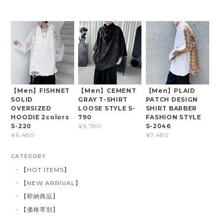
【Men】FISHNET
【Men】CEMENT
【Men】PLAID
SOLID
GRAY T-SHIRT
PATCH DESIGN
OVERSIZED
LOOSE STYLE S-
SHIRT BARBER
HOODIE 2colors
790
FASHION STYLE
S-220
S-2046
¥6,780
¥6,480
¥7,480
CATEGORY
【HOT ITEMS】
【NEW ARRIVAL】
【即納商品】
【価格帯別】