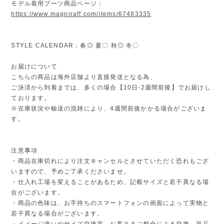
モデル着用ブーツ商品ページ：
https://www.magniraff.com/items/67483335
STYLE CALENDAR：春◎ 夏〇 秋◎ 冬〇
お届けについて
こちらの商品は海外店舗より直接発送となる為、
ご決済から到着までは、多くの場合【10日-2週間前後】でお届けし
ております。
※在庫状況や輸送の混雑により、4週間前後かかる場合がございま
す。
注意事項
・商品在庫切れにより注文キャンセルとさせていただく恐れもござ
いますので、予めご了承くださいませ。
・仕入れ工場を変えることがあるため、記載サイズと若干異なる場
合がございます。
・商品の色味は、お手持ちのスマートフォンの画面によって実物と
若干異なる場合がございます。
・イメージ違いやサイズ交換等、お客さまご都合による交換、返品