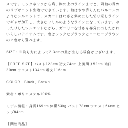
スです。モックネックから肩、胸の上のラインまでと、両袖の長め
のリブがニット生地でできています。袖はやや膨らんだバルーンの
ようなシルエットで、スカートはわざと斜めにした切り返しライン
でギャザ加工し、大きなフリルのようなラインになっています。ゆ
ったりしたシルエットながら、ガーリーな甘さを存分に出したかわ
いらしいアイテムです。色はシックなブラックとコーヒーブラウン
の２色から選べます。
SIZE：※測り方によって2-3cmの差が生じる場合がございます。
【FREE SIZE】バスト128cm 裄丈74cm 上腕周り52cm 袖口
20cm ウエスト134cm 着丈116cm
COLOR：Black、Brown
素材：ポリエステル100%
モデル情報：身長169cm 体重53kg バスト78cm ウエスト64cm ヒ
ップ84cm
【関連商品】