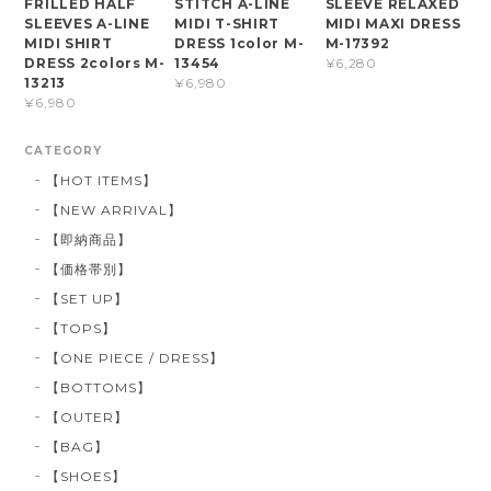
FRILLED HALF
STITCH A-LINE
SLEEVE RELAXED
SLEEVES A-LINE
MIDI T-SHIRT
MIDI MAXI DRESS
MIDI SHIRT
DRESS 1color M-
M-17392
DRESS 2colors M-
13454
¥6,280
13213
¥6,980
¥6,980
CATEGORY
【HOT ITEMS】
【NEW ARRIVAL】
【即納商品】
【価格帯別】
【SET UP】
【TOPS】
【ONE PIECE / DRESS】
【BOTTOMS】
【OUTER】
【BAG】
【SHOES】