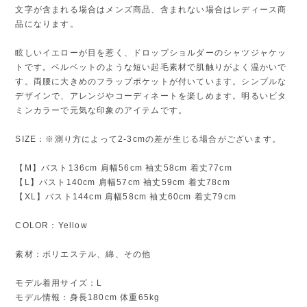
文字が含まれる場合はメンズ商品、含まれない場合はレディース商
品になります。
眩しいイエローが目を惹く、ドロップショルダーのシャツジャケッ
トです。ベルベットのような短い起毛素材で肌触りがよく温かいで
す。両腰に大きめのフラップポケットが付いています。シンプルな
デザインで、アレンジやコーディネートを楽しめます。明るいビタ
ミンカラーで元気な印象のアイテムです。
SIZE：※測り方によって2-3cmの差が生じる場合がございます。
【M】バスト136cm 肩幅56cm 袖丈58cm 着丈77cm
【L】バスト140cm 肩幅57cm 袖丈59cm 着丈78cm
【XL】バスト144cm 肩幅58cm 袖丈60cm 着丈79cm
COLOR：Yellow
素材：ポリエステル、綿、その他
モデル着用サイズ：L
モデル情報：身長180cm 体重65kg