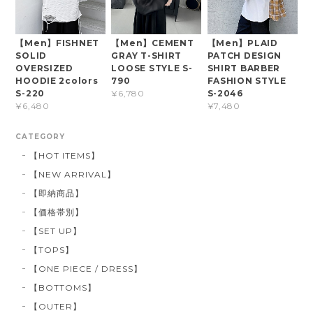
【Men】FISHNET
【Men】CEMENT
【Men】PLAID
SOLID
GRAY T-SHIRT
PATCH DESIGN
OVERSIZED
LOOSE STYLE S-
SHIRT BARBER
HOODIE 2colors
790
FASHION STYLE
S-220
S-2046
¥6,780
¥6,480
¥7,480
CATEGORY
【HOT ITEMS】
【NEW ARRIVAL】
【即納商品】
【価格帯別】
【SET UP】
【TOPS】
【ONE PIECE / DRESS】
【BOTTOMS】
【OUTER】