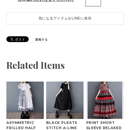
気になるアイテムをLINEに保存
通報する
Related Items
ASYMMETRIC
BLACK PLEATS
PRINT SHORT
FRILLED HALF
STITCH A-LINE
SLEEVE RELAXED