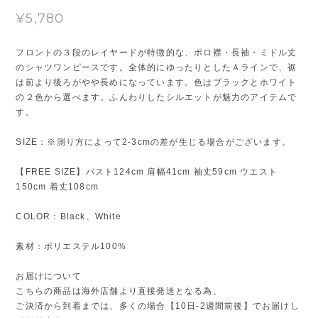
¥5,780
フロントの３段のレイヤードが特徴的な、ポロ襟・長袖・ミドル丈
のシャツワンピースです。全体的にゆったりとしたＡラインで、裾
は前より後ろがやや長めになっています。色はブラックとホワイト
の２色から選べます。ふんわりしたシルエットが魅力のアイテムで
す。
SIZE：※測り方によって2-3cmの差が生じる場合がございます。
【FREE SIZE】バスト124cm 肩幅41cm 袖丈59cm ウエスト
150cm 着丈108cm
COLOR：Black、White
素材：ポリエステル100%
お届けについて
こちらの商品は海外店舗より直接発送となる為、
ご決済から到着までは、多くの場合【10日-2週間前後】でお届けし