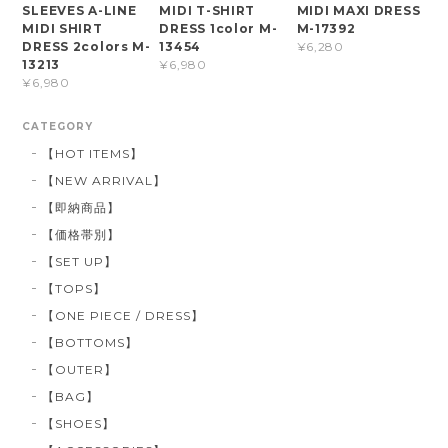
SLEEVES A-LINE
MIDI T-SHIRT
MIDI MAXI DRESS
MIDI SHIRT
DRESS 1color M-
M-17392
DRESS 2colors M-
13454
¥6,280
13213
¥6,980
¥6,980
CATEGORY
【HOT ITEMS】
【NEW ARRIVAL】
【即納商品】
【価格帯別】
【SET UP】
【TOPS】
【ONE PIECE / DRESS】
【BOTTOMS】
【OUTER】
【BAG】
【SHOES】