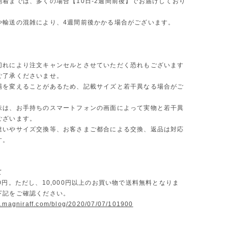
到着までは、多くの場合【10日-2週間前後】でお届けしており
や輸送の混雑により、4週間前後かかる場合がございます。
切れにより注文キャンセルとさせていただく恐れもございます
ご了承くださいませ。
場を変えることがあるため、記載サイズと若干異なる場合がご
味は、お手持ちのスマートフォンの画面によって実物と若干異
ございます。
違いやサイズ交換等、お客さまご都合による交換、返品は対応
す。
て
0円。ただし、10,000円以上のお買い物で送料無料となりま
下記をご確認ください。
w.magniraff.com/blog/2020/07/07/101900