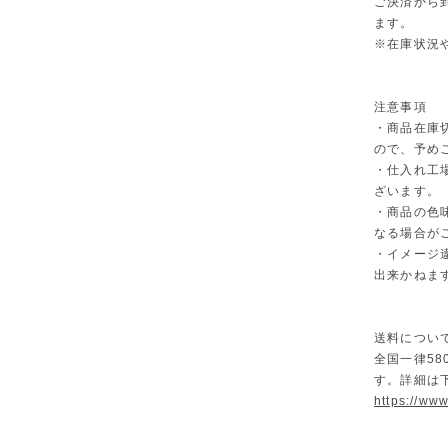
ご決済から
ます。
※在庫状況
注意事項
・商品在庫
ので、予め
・仕入れ工
ざいます。
・商品の色
なる場合が
・イメージ
出来かねま
送料につい
全国一律58
す。詳細は
https://ww