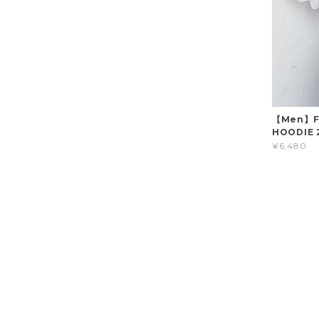
【Men】FI
HOODIE 2
¥6,480