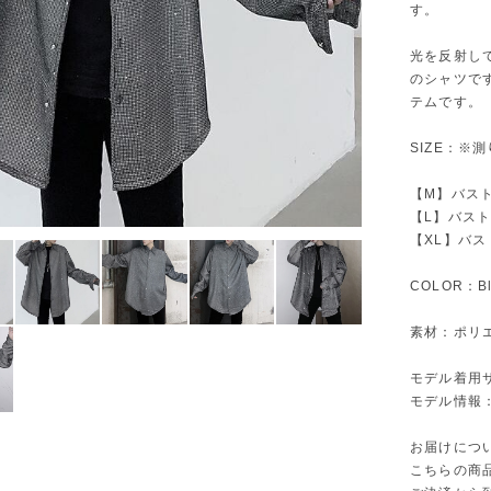
す。
光を反射し
のシャツで
テムです。
SIZE：※
【M】バスト1
【L】バスト1
【XL】バスト
COLOR：Bl
素材：ポリ
モデル着用
モデル情報：身
お届けにつ
こちらの商