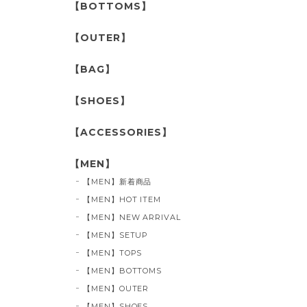
【BOTTOMS】
【OUTER】
【BAG】
【SHOES】
【ACCESSORIES】
【MEN】
【MEN】新着商品
【MEN】HOT ITEM
【MEN】NEW ARRIVAL
【MEN】SETUP
【MEN】TOPS
【MEN】BOTTOMS
【MEN】OUTER
【MEN】SHOES