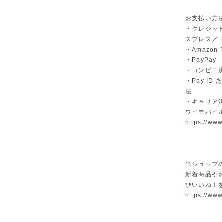
お支払い方
・クレジット
スプレス／ Di
・Amazon 
・PayPay
・コンビニ決
・Pay I
法
・キャリア決
ワイモバイ
https://ww
当ショップ
新着商品や
びいいね！
https://www