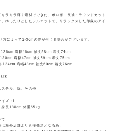
てキラキラ輝く素材でできた、ポロ襟・長袖・ラウンドカット
す。ゆったりとしたシルエットで、リラックスした印象のアイ
測り方によって2-3cmの差が生じる場合がございます。
26cm 肩幅46cm 袖丈58cm 着丈74cm
30cm 肩幅47cm 袖丈59cm 着丈75cm
134cm 肩幅48cm 袖丈60cm 着丈76cm
ack
エステル、綿、その他
サイズ：L
長180cm 体重65kg
いて
品は海外店舗より直接発送となる為、