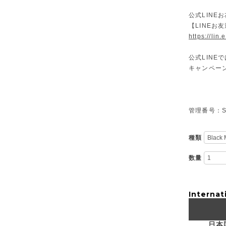
公式LINE
【LINEお
https://lin
公式LIN
キャンペー
管理番号：S-
種類
数量
Internat
日本