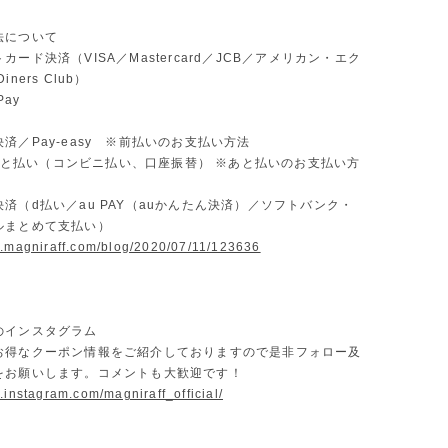
法について
カード決済（VISA／Mastercard／JCB／アメリカン・エク
ners Club）
Pay
済／Pay-easy ※前払いのお支払い方法
D あと払い（コンビニ払い、口座振替） ※あと払いのお支払い方
済（d払い／au PAY（auかんたん決済）／ソフトバンク・
ルまとめて支払い）
w.magniraff.com/blog/2020/07/11/123636
のインスタグラム
お得なクーポン情報をご紹介しておりますので是非フォロー及
をお願いします。コメントも大歓迎です！
.instagram.com/magniraff_official/