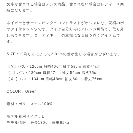
文字が含まれる場合はメンズ商品、含まれない場合はレディース商
品になります。
ネイビーとサーモンピンクのコントラストがオシャレな、花柄のボ
ウタイ付きシャツです。タイは自分好みにアレンジ可能で、取り外
しもできます。コーディネートの主役になる目を惹くアイテムで
す。
SIZE：※測り方によって2-3cmの差が生じる場合がございます。
【M】バスト126cm 肩幅46cm 袖丈58cm 着丈74cm
【L】バスト130cm 肩幅47cm 袖丈59cm 着丈75cm
【XL】バスト134cm 肩幅48cm 袖丈60cm 着丈76cm
COLOR：Green
素材：ポリエステル100%
モデル着用サイズ：L
モデル情報：身長180cm 体重65kg