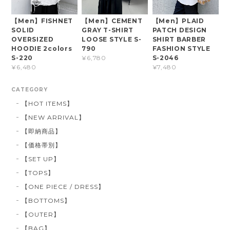
【Men】FISHNET
【Men】CEMENT
【Men】PLAID
SOLID
GRAY T-SHIRT
PATCH DESIGN
OVERSIZED
LOOSE STYLE S-
SHIRT BARBER
HOODIE 2colors
790
FASHION STYLE
S-220
S-2046
¥6,780
¥6,480
¥7,480
CATEGORY
【HOT ITEMS】
【NEW ARRIVAL】
【即納商品】
【価格帯別】
【SET UP】
【TOPS】
【ONE PIECE / DRESS】
【BOTTOMS】
【OUTER】
【BAG】