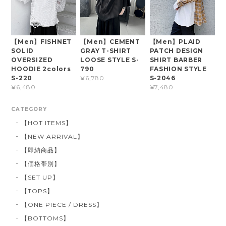
【Men】FISHNET
【Men】CEMENT
【Men】PLAID
SOLID
GRAY T-SHIRT
PATCH DESIGN
OVERSIZED
LOOSE STYLE S-
SHIRT BARBER
HOODIE 2colors
790
FASHION STYLE
S-220
S-2046
¥6,780
¥6,480
¥7,480
CATEGORY
【HOT ITEMS】
【NEW ARRIVAL】
【即納商品】
【価格帯別】
【SET UP】
【TOPS】
【ONE PIECE / DRESS】
【BOTTOMS】