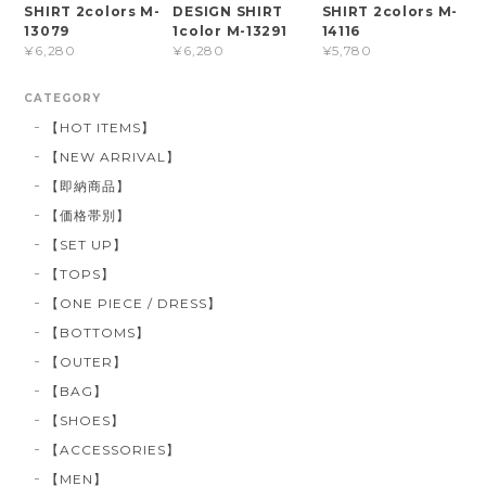
SHIRT 2colors M-
DESIGN SHIRT
SHIRT 2colors M-
13079
1color M-13291
14116
¥6,280
¥6,280
¥5,780
CATEGORY
【HOT ITEMS】
【NEW ARRIVAL】
【即納商品】
【価格帯別】
【SET UP】
【TOPS】
【ONE PIECE / DRESS】
【BOTTOMS】
【OUTER】
【BAG】
【SHOES】
【ACCESSORIES】
【MEN】