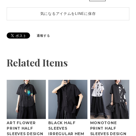
気になるアイテムをLINEに保存
通報する
Related Items
ART FLOWER
BLACK HALF
MONOTONE
PRINT HALF
SLEEVES
PRINT HALF
SLEEVES DESIGN
IRREGULAR HEM
SLEEVES DESIGN