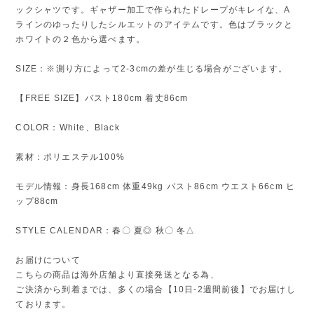
ックシャツです。ギャザー加工で作られたドレープがキレイな、A
ラインのゆったりしたシルエットのアイテムです。色はブラックと
ホワイトの２色から選べます。
SIZE：※測り方によって2-3cmの差が生じる場合がございます。
【FREE SIZE】バスト180cm 着丈86cm
COLOR：White、Black
素材：ポリエステル100%
モデル情報：身長168cm 体重49kg バスト86cm ウエスト66cm ヒ
ップ88cm
STYLE CALENDAR：春〇 夏◎ 秋〇 冬△
お届けについて
こちらの商品は海外店舗より直接発送となる為、
ご決済から到着までは、多くの場合【10日-2週間前後】でお届けし
ております。