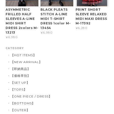
ASYMMETRIC
BLACK PLEATS
PRINT SHORT
FRILLED HALF
STITCH A-LINE
SLEEVE RELAXED
SLEEVES A-LINE
MIDI T-SHIRT
MIDI MAXI DRESS
MIDI SHIRT
DRESS 1color M-
M-17392
DRESS 2colors M-
13454
¥6,280
13213
¥6,980
¥6,980
CATEGORY
【HOT ITEMS】
【NEW ARRIVAL】
【即納商品】
【価格帯別】
【SET UP】
【TOPS】
【ONE PIECE / DRESS】
【BOTTOMS】
【OUTER】