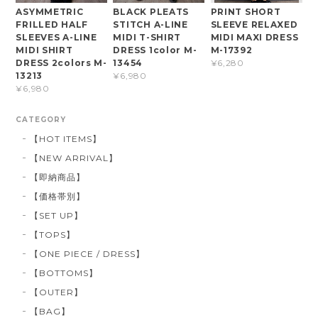
ASYMMETRIC
BLACK PLEATS
PRINT SHORT
FRILLED HALF
STITCH A-LINE
SLEEVE RELAXED
SLEEVES A-LINE
MIDI T-SHIRT
MIDI MAXI DRESS
MIDI SHIRT
DRESS 1color M-
M-17392
DRESS 2colors M-
13454
¥6,280
13213
¥6,980
¥6,980
CATEGORY
【HOT ITEMS】
【NEW ARRIVAL】
【即納商品】
【価格帯別】
【SET UP】
【TOPS】
【ONE PIECE / DRESS】
【BOTTOMS】
【OUTER】
【BAG】