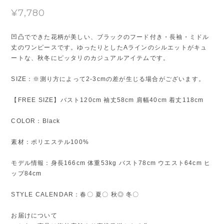
¥7,780
凹凸でできた花柄が美しい、ブラックのフード付き・長袖・ミドル
丈のワンピースです。ゆったりとしたAラインのシルエットがキュ
ートな、秋冬にピッタリのカジュアルアイテムです。
SIZE：※測り方によって2-3cmの差が生じる場合がございます。
【FREE SIZE】バスト120cm 袖丈58cm 肩幅40cm 着丈118cm
COLOR：Black
素材：ポリエステル100%
モデル情報：身長166cm 体重53kg バスト78cm ウエスト64cm ヒ
ップ84cm
STYLE CALENDAR：春〇 夏〇 秋◎ 冬〇
お届けについて