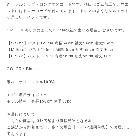
き・フルジップ・ロング丈のコートです。袖口はゴム加工で、ウエ
ストにはドローコードが付いています。ドレスのようなシルエット
が美しいアイテムです。
SIZE：※測り方によって2-3cmの差が生じる場合がございます。
【S Size】バスト123cm 肩幅54cm 袖丈54cm 着丈95cm
【M Size】バスト125cm 肩幅55cm 袖丈55cm 着丈96cm
【L Size】バスト127cm 肩幅56cm 袖丈56cm 着丈97cm
COLOR：Black
素材：ポリエステル100%
モデル着用サイズ：M
モデル情報：身長158cm 体重57kg
お届けについて
こちらの商品は海外店舗より直接発送となる為、
ご決済から到着までは、多くの場合【10日-2週間前後】でお届けし
ております。