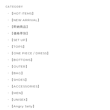
CATEGORY
【HOT ITEMS】
【NEW ARRIVAL】
【即納商品】
【価格帯別】
【SET UP】
【TOPS】
【ONE PIECE / DRESS】
【BOTTOMS】
【OUTER】
【BAG】
【SHOES】
【ACCESSORIES】
【MEN】
【UNISEX】
【Angry Sally】