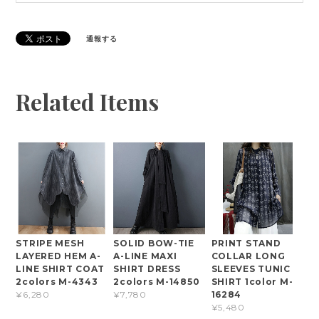
通報する
Related Items
STRIPE MESH
SOLID BOW-TIE
PRINT STAND
LAYERED HEM A-
A-LINE MAXI
COLLAR LONG
LINE SHIRT COAT
SHIRT DRESS
SLEEVES TUNIC
2colors M-4343
2colors M-14850
SHIRT 1color M-
16284
¥6,280
¥7,780
¥5,480