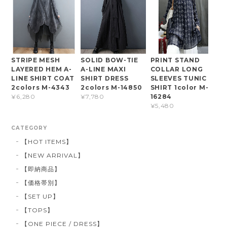
STRIPE MESH
SOLID BOW-TIE
PRINT STAND
LAYERED HEM A-
A-LINE MAXI
COLLAR LONG
LINE SHIRT COAT
SHIRT DRESS
SLEEVES TUNIC
2colors M-4343
2colors M-14850
SHIRT 1color M-
16284
¥6,280
¥7,780
¥5,480
CATEGORY
【HOT ITEMS】
【NEW ARRIVAL】
【即納商品】
【価格帯別】
【SET UP】
【TOPS】
【ONE PIECE / DRESS】