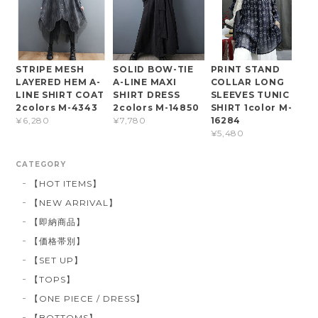
STRIPE MESH
SOLID BOW-TIE
PRINT STAND
LAYERED HEM A-
A-LINE MAXI
COLLAR LONG
LINE SHIRT COAT
SHIRT DRESS
SLEEVES TUNIC
2colors M-4343
2colors M-14850
SHIRT 1color M-
16284
¥6,280
¥7,780
¥5,480
CATEGORY
【HOT ITEMS】
【NEW ARRIVAL】
【即納商品】
【価格帯別】
【SET UP】
【TOPS】
【ONE PIECE / DRESS】
【BOTTOMS】