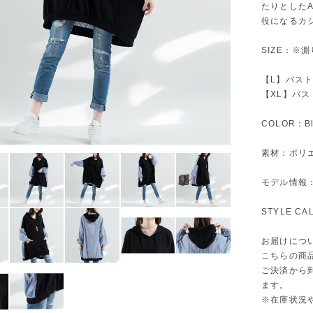
たりとした
役になるカ
SIZE：※
【L】バスト1
【XL】バスト
COLOR：Bl
素材：ポリエ
モデル情報：身
STYLE C
お届けにつ
こちらの商
ご決済から
ます。
※在庫状況