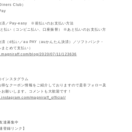
ners Club）
Pay
済／Pay-easy ※前払いのお支払い方法
D あと払い（コンビニ払い、口座振替） ※あと払いのお支払い方
済（d払い／au PAY（auかんたん決済）／ソフトバンク・
ルまとめて支払い）
w.magniraff.com/blog/2020/07/11/123636
のインスタグラム
お得なクーポン情報をご紹介しておりますので是非フォロー及
をお願いします。コメントも大歓迎です！
.instagram.com/magniraff_official/
お友達募集中
友達登録リンク】