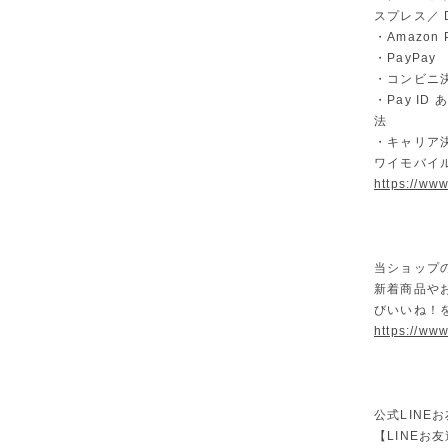
スプレス／ Di
・Amazon 
・PayPay
・コンビニ決
・Pay I
法
・キャリア決
ワイモバイ
https://ww
当ショップ
新着商品や
びいいね！
https://www
公式LINE
【LINEお