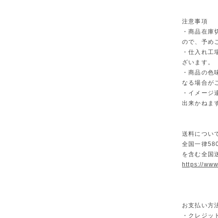
注意事項
・商品在庫
ので、予め
・仕入れ工
ざいます。
・商品の色
なる場合が
・イメージ
出来かねま
送料につい
全国一律58
を含む全国
https://ww
お支払い方
・クレジット