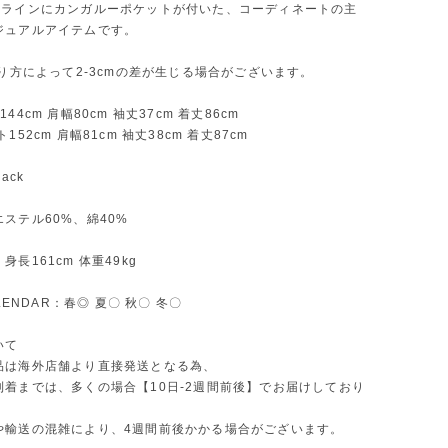
Aラインにカンガルーポケットが付いた、コーディネートの主
ジュアルアイテムです。
測り方によって2-3cmの差が生じる場合がございます。
44cm 肩幅80cm 袖丈37cm 着丈86cm
152cm 肩幅81cm 袖丈38cm 着丈87cm
ack
ステル60%、綿40%
長161cm 体重49kg
ALENDAR：春◎ 夏〇 秋〇 冬〇
いて
品は海外店舗より直接発送となる為、
到着までは、多くの場合【10日-2週間前後】でお届けしており
や輸送の混雑により、4週間前後かかる場合がございます。