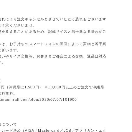
切れにより注文キャンセルとさせていただく恐れもございます
ご了承くださいませ。
場を変えることがあるため、記載サイズと若干異なる場合がご
味は、お手持ちのスマートフォンの画面によって実物と若干異
ございます。
違いやサイズ交換等、お客さまご都合による交換、返品は対応
す。
て
0円（沖縄県は1,500円） ※10,000円以上のご注文で沖縄県
送料無料。
w.magniraff.com/blog/2020/07/07/101900
法について
カード決済（VISA／Mastercard／JCB／アメリカン・エク