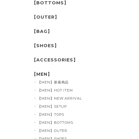
【BOTTOMS】
【OUTER】
【BAG】
【SHOES】
【ACCESSORIES】
【MEN】
【MEN】新着商品
【MEN】HOT ITEM
【MEN】NEW ARRIVAL
【MEN】SETUP
【MEN】TOPS
【MEN】BOTTOMS
【MEN】OUTER
【MEN】SHOES