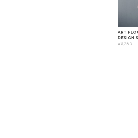
ART FLO
DESIGN S
¥6,280