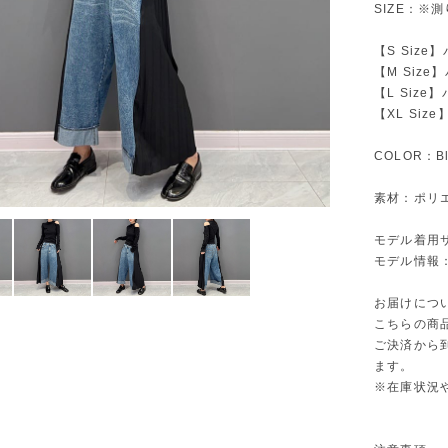
SIZE：※
【S Size】
【M Size
【L Size】
【XL Size
COLOR：Bl
素材：ポリエ
モデル着用
モデル情報：身
お届けにつ
こちらの商
ご決済から
ます。
※在庫状況