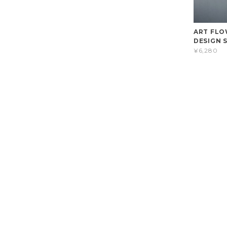
ART FLO
DESIGN S
¥6,280