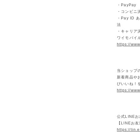
・PayPay
・コンビニ決
・Pay I
法
・キャリア決
ワイモバイ
https://ww
当ショップ
新着商品や
びいいね！
https://www
公式LINE
【LINEお
https://lin