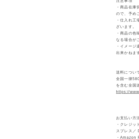
注意事項
・商品在庫
ので、予め
・仕入れ工
ざいます。
・商品の色
なる場合が
・イメージ
出来かねま
送料につい
全国一律58
を含む全国
https://ww
お支払い方
・クレジット
スプレス／ Di
・Amazon 