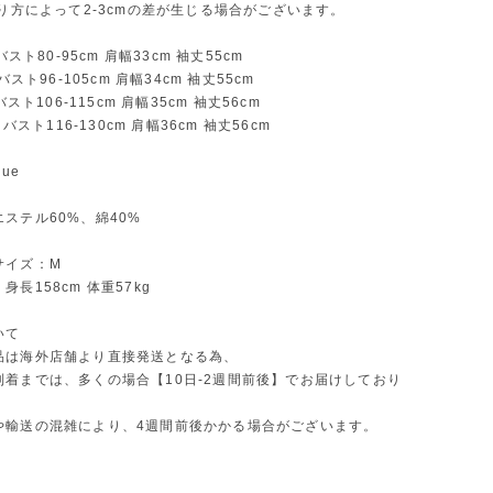
測り方によって2-3cmの差が生じる場合がございます。
バスト80-95cm 肩幅33cm 袖丈55cm
】バスト96-105cm 肩幅34cm 袖丈55cm
バスト106-115cm 肩幅35cm 袖丈56cm
】バスト116-130cm 肩幅36cm 袖丈56cm
ue
ステル60%、綿40%
サイズ：M
長158cm 体重57kg
いて
品は海外店舗より直接発送となる為、
到着までは、多くの場合【10日-2週間前後】でお届けしており
や輸送の混雑により、4週間前後かかる場合がございます。