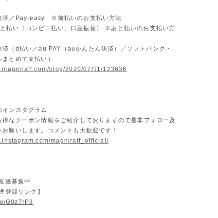
済／Pay-easy ※前払いのお支払い方法
D あと払い（コンビニ払い、口座振替） ※あと払いのお支払い方
済（d払い／au PAY（auかんたん決済）／ソフトバンク・
ルまとめて支払い）
w.magniraff.com/blog/2020/07/11/123636
のインスタグラム
お得なクーポン情報をご紹介しておりますので是非フォロー及
をお願いします。コメントも大歓迎です！
.instagram.com/magniraff_official/
お友達募集中
友達登録リンク】
.ee/G0z7rP3