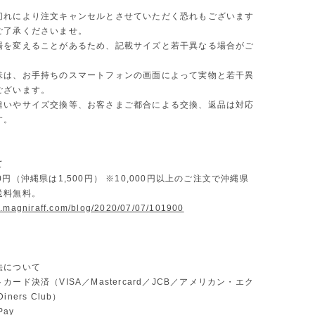
切れにより注文キャンセルとさせていただく恐れもございます
ご了承くださいませ。
場を変えることがあるため、記載サイズと若干異なる場合がご
味は、お手持ちのスマートフォンの画面によって実物と若干異
ございます。
違いやサイズ交換等、お客さまご都合による交換、返品は対応
す。
て
0円（沖縄県は1,500円） ※10,000円以上のご注文で沖縄県
送料無料。
w.magniraff.com/blog/2020/07/07/101900
法について
カード決済（VISA／Mastercard／JCB／アメリカン・エク
ners Club）
Pay