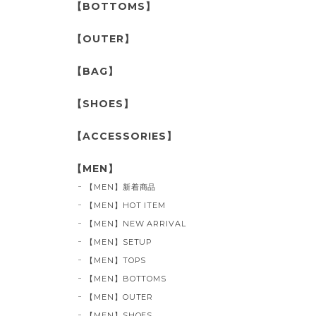
【BOTTOMS】
【OUTER】
【BAG】
【SHOES】
【ACCESSORIES】
【MEN】
【MEN】新着商品
【MEN】HOT ITEM
【MEN】NEW ARRIVAL
【MEN】SETUP
【MEN】TOPS
【MEN】BOTTOMS
【MEN】OUTER
【MEN】SHOES