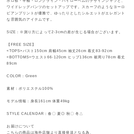
ポロ襟・半袖・ロングライン・ハイローヘムのデザインシャツと、
ワイドレッグパンツのセットアップです。スカーフのようなヨーロ
ピアンプリントが優雅で、ゆったりとしたシルエットがエレガント
な雰囲気のアイテムです。
SIZE：※測り方によって2-3cmの差が生じる場合がございます。
【FREE SIZE】
<TOPS>バスト150cm 肩幅45cm 袖丈26cm 着丈83-92cm
<BOTTOMS>ウエスト66-120cm ヒップ136cm 裾周り78cm 着丈
89cm
COLOR：Green
素材：ポリエステル100%
モデル情報：身長161cm 体重49kg
STYLE CALENDAR：春〇 夏◎ 秋〇 冬△
お届けについて
こちらの商品は海外店舗より直接発送となる為、