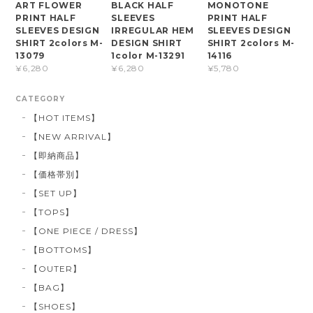
ART FLOWER
BLACK HALF
MONOTONE
PRINT HALF
SLEEVES
PRINT HALF
SLEEVES DESIGN
IRREGULAR HEM
SLEEVES DESIGN
SHIRT 2colors M-
DESIGN SHIRT
SHIRT 2colors M-
13079
1color M-13291
14116
¥6,280
¥6,280
¥5,780
CATEGORY
【HOT ITEMS】
【NEW ARRIVAL】
【即納商品】
【価格帯別】
【SET UP】
【TOPS】
【ONE PIECE / DRESS】
【BOTTOMS】
【OUTER】
【BAG】
【SHOES】